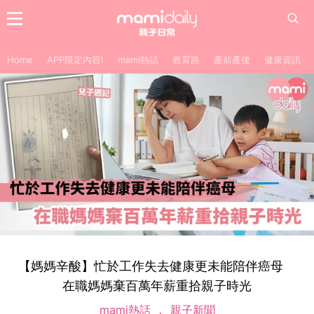
Home
APP限定內容!
mami熱話
教育路
產前產後
健康資訊
【媽媽辛酸】忙於工作失去健康更未能陪伴癌母
在職媽媽棄百萬年薪重拾親子時光
mami熱話
親子新聞