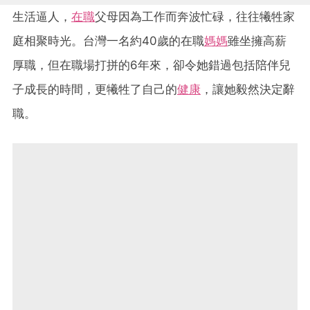
生活逼人，
在職
父母因為工作而奔波忙碌，往往犧牲家
庭相聚時光。台灣一名約40歲的在職
媽媽
雖坐擁高薪
厚職，但在職場打拼的6年來，卻令她錯過包括陪伴兒
子成長的時間，更犧牲了自己的
健康
，讓她毅然決定辭
職。