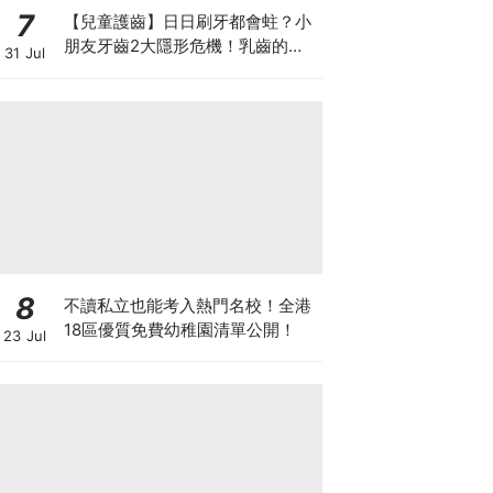
7
【兒童護齒】日日刷牙都會蛀？小
朋友牙齒2大隱形危機！乳齒的琺
31 Jul
瑯質比成人薄弱50%！選牙膏要睇
含氟量！
8
不讀私立也能考入熱門名校！全港
18區優質免費幼稚園清單公開！
23 Jul