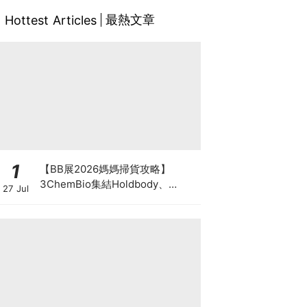
最熱文章
Hottest Articles
1
【BB展2026媽媽掃貨攻略】
3ChemBio集結Holdbody、
27 Jul
ProVen、森下仁丹、Return人氣
品牌激減！低至18折＋買3送1＋原
箱優惠低至65折