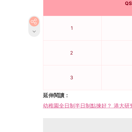
Q
1
2
3
延伸閱讀：
幼稚園全日制半日制點揀好？ 港大研