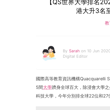
【QS世界大學排名20
港大升3名至
教
By
Sarah
on 10 Jun 202
Digital Editor
國際高等教育資訊機構Quacquarelli 
5間
大學
躋身全球百大，除浸會大學之
科技大學，今年分別排全球22位和27