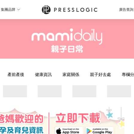
集團品牌
廣告查詢
產前產後
健康資訊
家庭關係
親子好去處
專欄