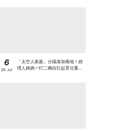
6
「太空人家庭」分隔港加兩地！經
理人媽媽一打二獨自扛起育兒重
26 Jul
擔！Stephanie｜經理人｜太空人
家庭｜職場媽媽