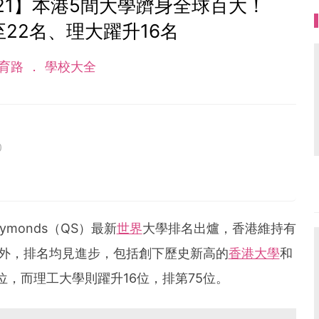
21】本港5間大學躋身全球百大！
22名、理大躍升16名
育路
學校大全
0
Symonds（QS）最新
世界
大學排名出爐，香港維持有
外，排名均見進步，包括創下歷史新高的
香港大學
和
位，而理工大學則躍升16位，排第75位。