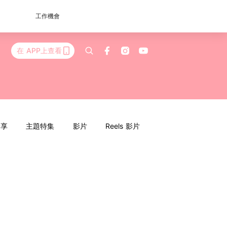
工作機會
在 APP上查看
分享
主題特集
影片
Reels 影片