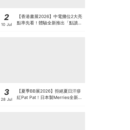
2
【香港書展2026】中電攤位2大亮
點率先看！體驗全新推出「點讀故
10 Jul
事書」系列＋升級版《低碳城市規
劃師》電子桌遊
3
【夏季BB展2026】拒絕夏日汗疹
紅Pat Pat！日本製Merries全新超
28 Jul
吸安睡褲挑戰全晚零外漏 皇牌
First Premium系列買1送1！