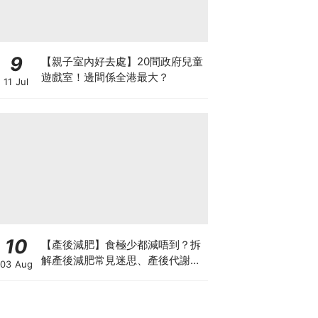
9
【親子室內好去處】20間政府兒童
遊戲室！邊間係全港最大？
11 Jul
10
【產後減肥】食極少都減唔到？拆
解產後減肥常見迷思、產後代謝、
03 Aug
水腫原因＋淋巴引流、Onda Pro
修身攻略