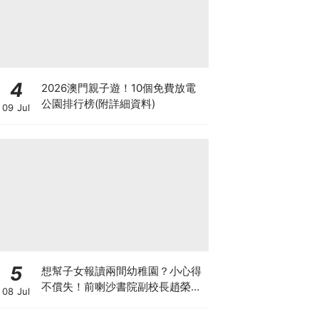
4
2026澳門親子遊！10個免費放電
公園排行榜(附詳細資料)
09 Jul
5
想幫子女報讀兩間幼稚園？小心得
不償失！前喇沙書院副校長趙榮
08 Jul
德：先問自己能否解決這3大問
題！