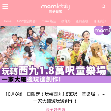
Home
APP限定內容!
mami熱話
教育路
產前產後
健康資訊
10月8號一日限定！玩轉西九1.8萬呎「童樂場 」～
一家大細邊玩邊創作！
親子好去處