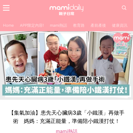
Home
APP限定內容!
mami熱話
教育路
產前產後
健康資訊
【集氣加油】患先天心臟病3歲「小鐵漢」再做手
術 媽媽：充滿正能量，準備陪小鐵漢打仗！
mami熱話