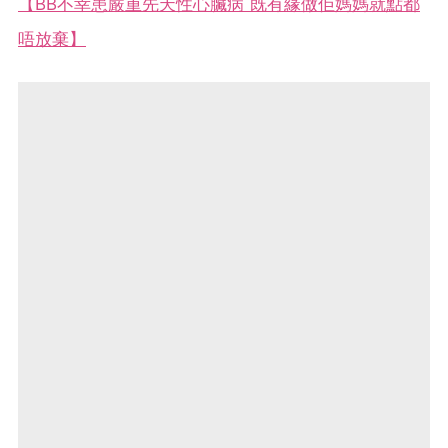
【BB不幸患嚴重先天性心臟病 既有緣做佢媽媽就點都
唔放棄】