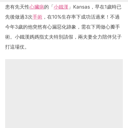
患有先天性
心臟病
的「
小鐵漢
」Kansas，早在1歲時已
先後做過3次
手術
，在10%生存率下成功活過來！不過
今年3歲的他突然有心漏惡化跡象，需在下周做心瓣手
術。小鐵漢媽媽指丈夫特別請假，兩夫妻全力陪伴兒子
打這場仗。