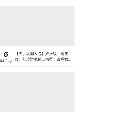
6
【去肚紋懶人包】妊娠紋、橙皮
紋、肚皮鬆弛係三樣嘢！邊啲救得
03 Aug
返、邊啲只能淡化？