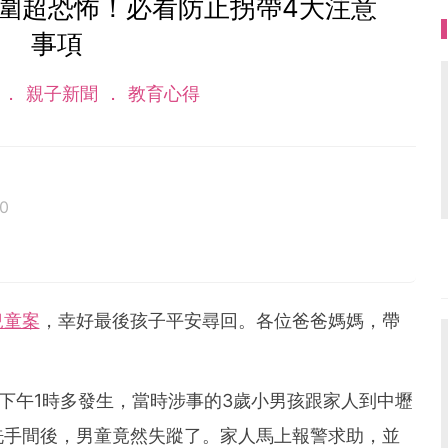
圍超恐怖！必看防止拐帶4大注意
事項
話
親子新聞
教育心得
0
兒童案
，幸好最後孩子平安尋回。各位爸爸媽媽，帶
！
日下午1時多發生，當時涉事的3歲小男孩跟家人到中壢
洗手間後，男童竟然失蹤了。家人馬上報警求助，並