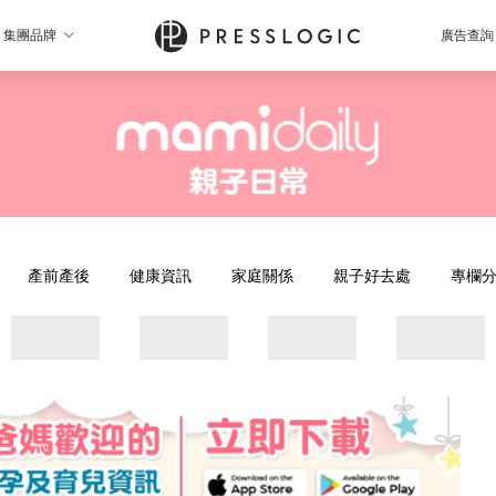
集團品牌
廣告查詢
產前產後
健康資訊
家庭關係
親子好去處
專欄