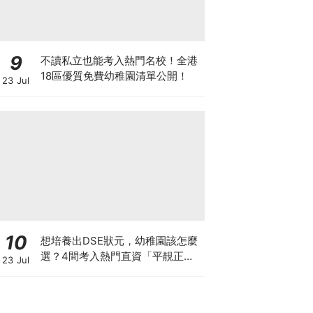
9
不讀私立也能考入熱門名校！全港
18區優質免費幼稚園清單公開！
23 Jul
10
想培養出DSE狀元，幼稚園該怎麼
選？4間考入熱門直資「平靚正」
23 Jul
免費幼稚園！