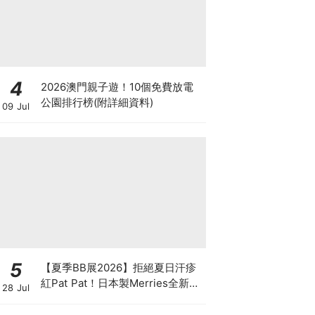
4
2026澳門親子遊！10個免費放電
公園排行榜(附詳細資料)
09 Jul
5
【夏季BB展2026】拒絕夏日汗疹
紅Pat Pat！日本製Merries全新超
28 Jul
吸安睡褲挑戰全晚零外漏 皇牌
First Premium系列買1送1！