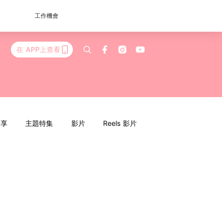
工作機會
在 APP上查看
分享
主題特集
影片
Reels 影片