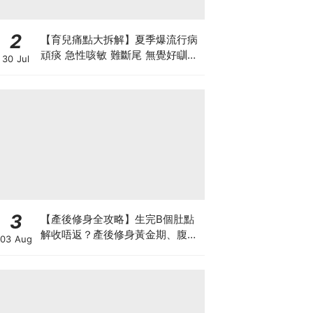
2
【育兒痛點大拆解】夏季爆流行病
頑痰 急性咳敏 難斷尾 無覺好瞓？
30 Jul
中醫教路 一招踢走頑痰斷尾！
3
【產後修身全攻略】生完B個肚點
解收唔返？產後修身黃金期、腹直
03 Aug
肌分離、紮肚定做機一次睇