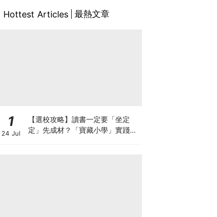
最熱文章
Hottest Articles
1
【選校攻略】讀書一定要「坐定
定」先成材？「寶藏小學」實踐動
24 Jul
靜循環激發孩子潛能