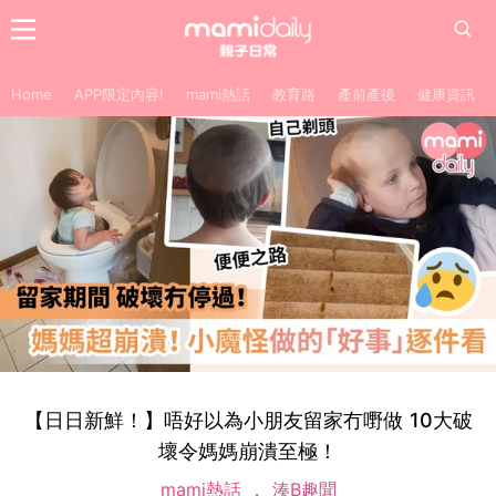
Home
APP限定內容!
mami熱話
教育路
產前產後
健康資訊
【日日新鮮！】唔好以為小朋友留家冇嘢做 10大破
壞令媽媽崩潰至極！
mami熱話
湊B趣聞