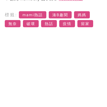
標籤:
mami熱話
湊B趣聞
媽媽
無奈
破壞
熱話
疫情
留家