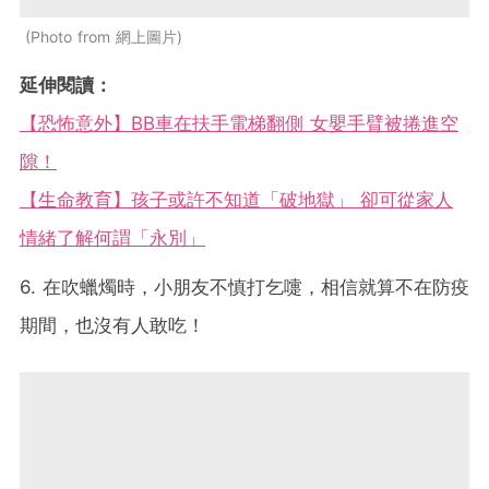
Photo from 網上圖片
延伸閱讀：
【恐怖意外】BB車在扶手電梯翻側 女嬰手臂被捲進空
隙！
【生命教育】孩子或許不知道「破地獄」 卻可從家人
情緒了解何謂「永別」
6. 在吹蠟燭時，小朋友不慎打乞嚏，相信就算不在防疫
期間，也沒有人敢吃！