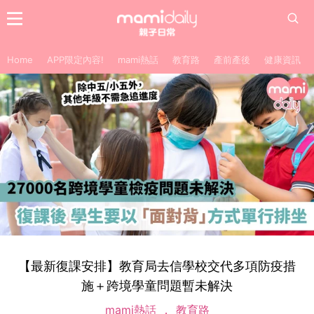
Home
APP限定內容!
mami熱話
教育路
產前產後
健康資訊
【最新復課安排】教育局去信學校交代多項防疫措
施＋跨境學童問題暫未解決
mami熱話
教育路