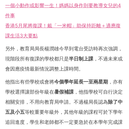
一個小動作或影響一生！媽媽以身作則要教導女兒的4
件事
香港5月尾將復課！戴「一米帽」助保持距離＋適應復
課生活3大要點
另外，教育局局長楊潤雄今早到電台受訪時再次強調，
現階段所有復課的學校都只是
半日制上課
，不過未來或
會因應疫情最新情況調整上課時間。
他指出有些學校或會將
今個學年延長一至兩星期
，亦有
學校選擇讓部份年級在
暑假補課
，他指學校可自行決定
相關安排，不用向教育局申請。不過楊局長認為
除了中
五及小五
等較重要年級外，其他年級的課程可於下學年
追回進度，學生和老師都不一定要急於在本學年完成課