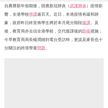
自農曆新年假期後，因應新冠肺炎（
武漢肺炎
）疫情影
響，全港學校
停課
逾百天。近日，本港疫情有緩和跡
象，政府昨日終宣佈學生將於本月尾分階段
復課
。及
後，教育局亦去信全港學校，交代復課後的
防疫
措施；
今早教育局局長楊潤雄到電台受訪時，更談及家長也十
分關注的跨境學童
問題
。