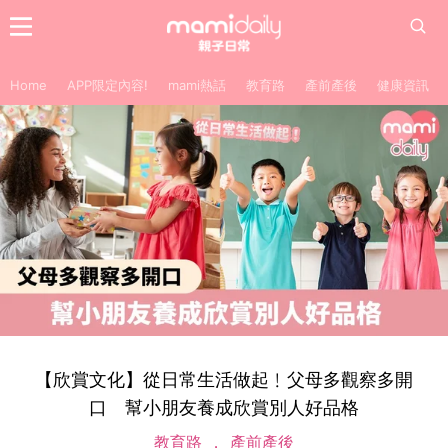
Home
APP限定內容!
mami熱話
教育路
產前產後
健康資訊
【欣賞文化】從日常生活做起﹗父母多觀察多開
口 幫小朋友養成欣賞別人好品格
教育路
產前產後