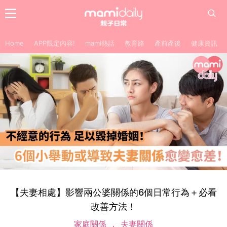
Home
APP限定內容!
mami熱話
教育路
產前產後
健康資訊
【夫妻相處】影響兩公婆關係的6個日常行為＋必看
改善方法！
家庭關係
夫妻關係