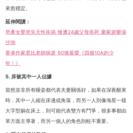
來愈穩定。
延伸閱讀：
早產女嬰患先天性疾病 慘遭24歲父母捂死 棄屍遊樂場
沙池
香港作家君比老師病逝 90後最愛《四個10A的少
年！》
5. 床被其中一人佔據
當然並非所有睡姿都代表夫妻關係好，如果在深夜醒來
時，其中一人縮在床邊或角落，而另一人則像海星一樣
大字型躺在床上，則可能代表雙方有鬥爭，很多事都由
單方面主導著，而另一個人的角色則較不重要。