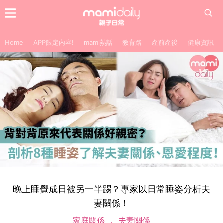
Home
APP限定內容!
mami熱話
教育路
產前產後
健康資訊
晚上睡覺成日被另一半踢？專家以日常睡姿分析夫
妻關係！
家庭關係
夫妻關係