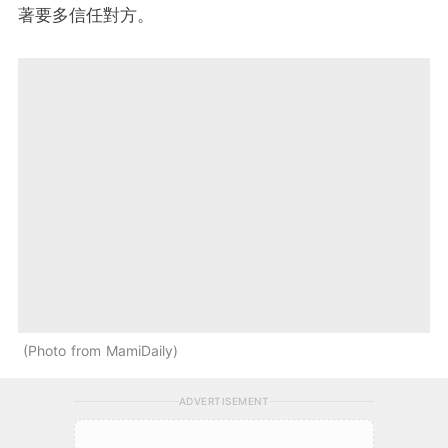
著要多信任對方。
Photo from MamiDaily
ADVERTISEMENT