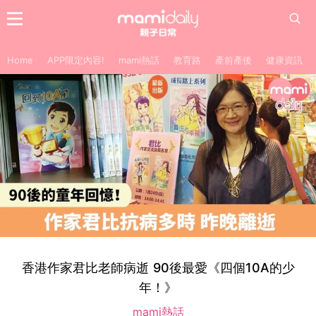
Home
APP限定內容!
mami熱話
教育路
產前產後
健康資訊
香港作家君比老師病逝 90後最愛《四個10A的少
年！》
mami熱話