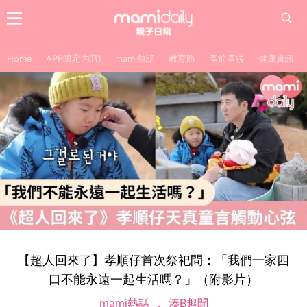
Home
APP限定內容!
mami熱話
教育路
產前產後
健康資訊
【超人回來了】孝順仔首次祭祀問：「我們一家四
口不能永遠一起生活嗎？」（附影片）
mami熱話
湊B趣聞