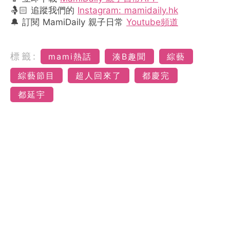
🤱🏻 追蹤我們的
Instagram: mamidaily.hk
🔔 訂閱 MamiDaily 親子日常
Youtube頻道
標籤:
mami熱話
湊B趣聞
綜藝
綜藝節目
超人回來了
都慶完
都延宇