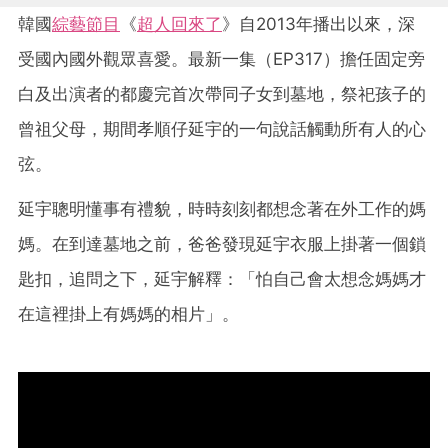
韓國
綜藝節目
《
超人回來了
》自2013年播出以來，深
受國內國外觀眾喜愛。最新一集（EP317）擔任固定旁
白及出演者的都慶完首次帶同子女到墓地，祭祀孩子的
曾祖父母，期間孝順仔延宇的一句說話觸動所有人的心
弦。
延宇聰明懂事有禮貌，時時刻刻都想念著在外工作的媽
媽。在到達墓地之前，爸爸發現延宇衣服上掛著一個鎖
匙扣，追問之下，延宇解釋：「怕自己會太想念媽媽才
在這裡掛上有媽媽的相片」。