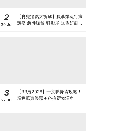
2
【育兒痛點大拆解】夏季爆流行病
頑痰 急性咳敏 難斷尾 無覺好瞓？
30 Jul
中醫教路 一招踢走頑痰斷尾！
3
【BB展2026】一文睇掃貨攻略！
精選抵買優惠＋必搶禮物清單
27 Jul