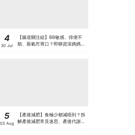
4
【腸道關注組】BB敏感、排便不
順、脹氣冇胃口？即睇資深媽媽分
30 Jul
享經驗之談 輕鬆解決湊B煩惱
5
【產後減肥】食極少都減唔到？拆
解產後減肥常見迷思、產後代謝、
03 Aug
水腫原因＋淋巴引流、Onda Pro
修身攻略