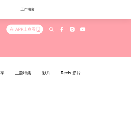
工作機會
在 APP上查看
分享
主題特集
影片
Reels 影片