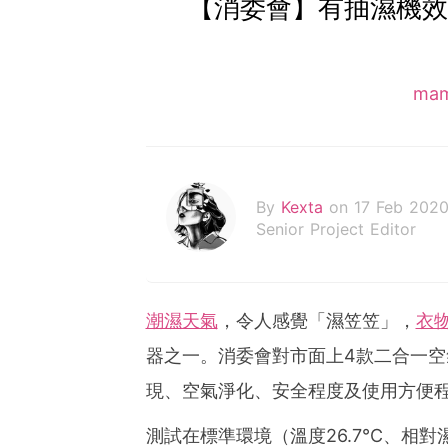
【消委會】有抽濕機效能
ma
By
Kexta
on 17 Feb 202
Senior Project Editor
潮濕天氣
，令人感覺「濕笠笠」，
衣
器之一。消委會對市面上4款二合一空
現、空氣淨化、安全程度及使用方便
測試在標準環境（溫度26.7°C、相對