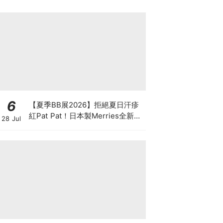
6
【夏季BB展2026】拒絕夏日汗疹
紅Pat Pat！日本製Merries全新超
28 Jul
吸安睡褲挑戰全晚零外漏 皇牌
First Premium系列買1送1！