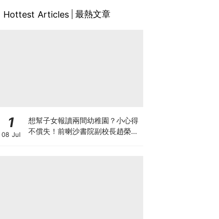
最熱文章
Hottest Articles
1
想幫子女報讀兩間幼稚園？小心得
不償失！前喇沙書院副校長趙榮
08 Jul
德：先問自己能否解決這3大問
題！