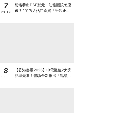
7
想培養出DSE狀元，幼稚園該怎麼
選？4間考入熱門直資「平靚正」
23 Jul
免費幼稚園！
8
【香港書展2026】中電攤位2大亮
點率先看！體驗全新推出「點讀故
10 Jul
事書」系列＋升級版《低碳城市規
劃師》電子桌遊