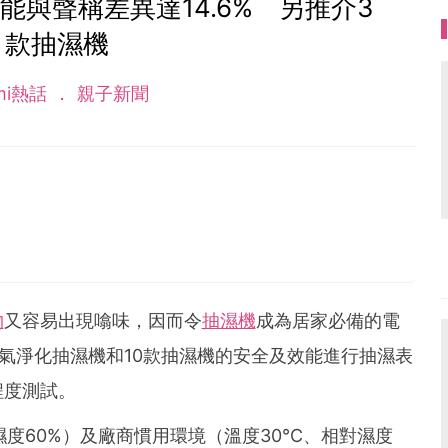
與聲稱差異達14.6% 另推介3
款抽濕機
mi熱話
親子新聞
0
物
又容易出現噏味，因而令
抽濕機
成為居家必備的電
氣淨化抽濕機和10款抽濕機的安全及效能進行抽濕表
程度測試。
濕度60%）及廠商慣用環境（溫度30°C、相對濕度