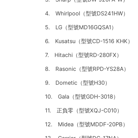
4. Whirlpool（型號DS241HW）
5. LG（型號MD16GQSA1）
6. Kusatsu（型號CD-1516 KHK）
7. Hitachi（型號RD-280FX）
8. Rasonic（型號RPD-YS28A）
9. Dometic（型號H30）
10. Gala（型號GDH-3018）
11. 正負零（型號XQJ-C010）
12. Midea（型號MDDF-20PB）