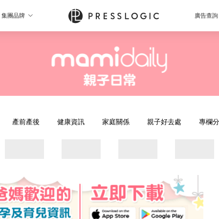
集團品牌
廣告查詢
產前產後
健康資訊
家庭關係
親子好去處
專欄