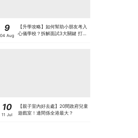
9
【升學攻略】如何幫助小朋友考入
心儀學校？拆解面試3大關鍵 打好
04 Aug
多元智能發展的營養基礎
10
【親子室內好去處】20間政府兒童
遊戲室！邊間係全港最大？
11 Jul