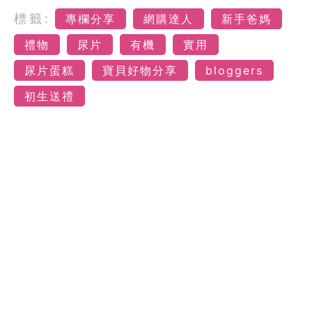
標籤:
專欄分享
網購達人
新手爸媽
禮物
尿片
有機
實用
尿片蛋糕
寶貝好物分享
bloggers
初生送禮