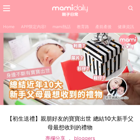
Home
APP限定內容!
mami熱話
教育路
產前產後
健康資訊
【初生送禮】親朋好友的寶寶出世 總結10大新手父
母最想收到的禮物
專欄分享
bloggers