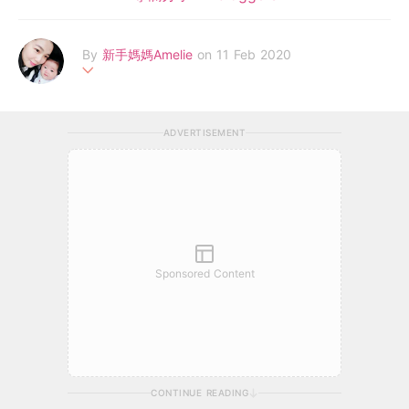
By
新手媽媽Amelie
on 11 Feb 2020
本人是一名80後的新手媽媽，3個月前的今天，誕下女兒，花娜。
媽媽希望以充足的準備迎接家中第一位寶貝，便由以往閱讀報刊、
ADVERTISEMENT
小說，現在改為育兒書不離手，再加上聘請到有經驗的工人姐姐，
照顧花娜就更得心應手。從書本上、從工人姐姐身上學到的，以及
自己實戰了3個月的育兒技巧，急不及待希望跟讀者分享！
Sponsored Content
CONTINUE READING