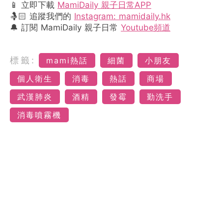
📱 立即下載
MamiDaily 親子日常APP
🤱🏻 追蹤我們的
Instagram: mamidaily.hk
🔔 訂閱 MamiDaily 親子日常
Youtube頻道
標籤:
mami熱話
細菌
小朋友
個人衛生
消毒
熱話
商場
武漢肺炎
酒精
發霉
勤洗手
消毒噴霧機