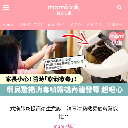
Home
APP限定內容!
mami熱話
教育路
產前產後
健康資訊
武漢肺炎提高衛生意識！消毒噴霧機竟然愈幫愈
忙？
mami熱話