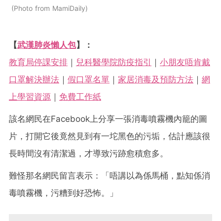
Photo from MamiDaily
【
武漢肺炎懶人包
】：
教育局停課安排
｜
兒科醫學院防疫指引
｜
小朋友唔肯戴
口罩解決辦法
｜
假口罩名單
｜
家居消毒及預防方法
｜
網
上學習資源
｜
免費工作紙
該名網民在Facebook上分享一張消毒噴霧機內籠的圖
片，打開它後竟然見到有一坨黑色的污垢，估計應該很
長時間沒有清潔過，才導致污跡愈積愈多。
難怪那名網民留言表示：「唔講以為係馬桶，點知係消
毒噴霧機，污糟到好恐怖。」