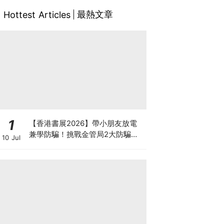
最熱文章
Hottest Articles
1
【香港書展2026】帶小朋友放電
兼學防騙！挑戰金管局2大防騙遊
10 Jul
戲、贏「嗱喳蕉」購物袋及多款驚
喜紀念品！