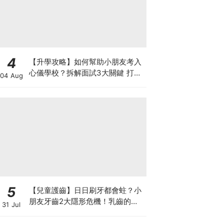
4
【升學攻略】如何幫助小朋友考入
心儀學校？拆解面試3大關鍵 打好
04 Aug
多元智能發展的營養基礎
5
【兒童護齒】日日刷牙都會蛀？小
朋友牙齒2大隱形危機！乳齒的琺
31 Jul
瑯質比成人薄弱50%！選牙膏要睇
含氟量！