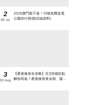
2
2026澳門親子遊！10個免費放電
公園排行榜(附詳細資料)
09 Jul
3
【產後修身全攻略】生完B個肚點
解收唔返？產後修身黃金期、腹直
03 Aug
肌分離、紮肚定做機一次睇