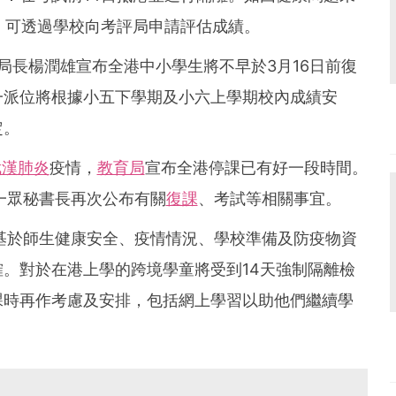
，可透過學校向考評局申請評估成績。
5】教育局局長楊潤雄宣布全港中小學生將不早於3月16日前復
一派位將根據小五下學期及小六上學期校內成績安
定。
武漢肺炎
疫情，
教育局
宣布全港停課已有好一段時間。
一眾秘書長再次公布有關
復課
、考試等相關事宜。
基於師生健康安全、疫情情況、學校準備及防疫物資
。對於在港上學的跨境學童將受到14天強制隔離檢
課時再作考慮及安排，包括網上學習以助他們繼續學