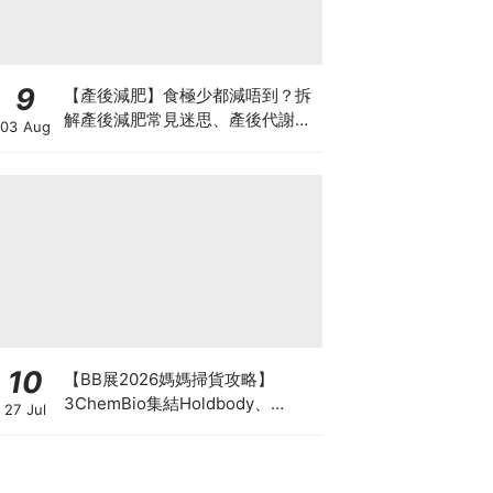
9
【產後減肥】食極少都減唔到？拆
解產後減肥常見迷思、產後代謝、
03 Aug
水腫原因＋淋巴引流、Onda Pro
修身攻略
10
【BB展2026媽媽掃貨攻略】
3ChemBio集結Holdbody、
27 Jul
ProVen、森下仁丹、Return人氣
品牌激減！低至18折＋買3送1＋原
箱優惠低至65折