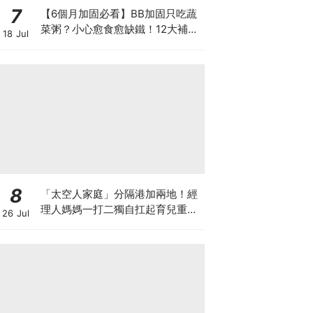
7
【6個月加固必看】BB加固只吃蔬
菜粥？小心愈食愈缺鐵！12大補鐵
18 Jul
食材清單＋一星期食譜推薦
8
「太空人家庭」分隔港加兩地！經
理人媽媽一打二獨自扛起育兒重
26 Jul
擔！Stephanie｜經理人｜太空人
家庭｜職場媽媽