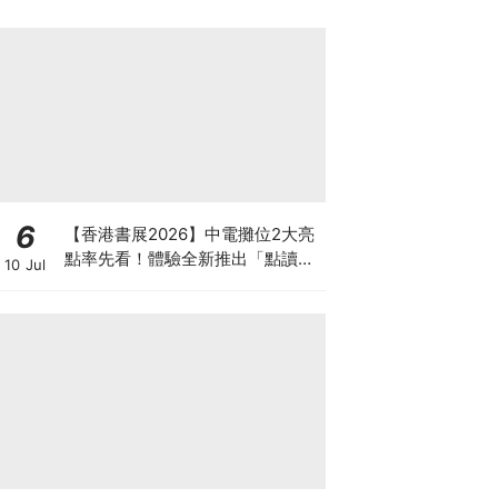
6
【香港書展2026】中電攤位2大亮
點率先看！體驗全新推出「點讀故
10 Jul
事書」系列＋升級版《低碳城市規
劃師》電子桌遊