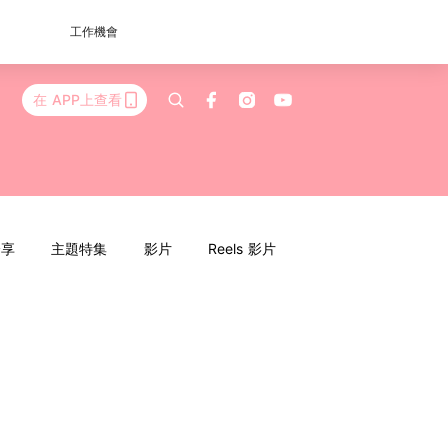
工作機會
在 APP上查看
分享
主題特集
影片
Reels 影片