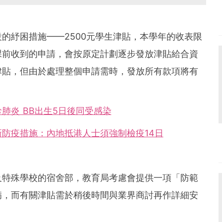
的紓困措施——2500元學生津貼，本學年的收表限
課前收到的申請，會按原定計劃逐步發放津貼給合資
津貼，但由於處理整個申請需時，發放所有款項將有
肺炎 BB出生5日後同受感染
防疫措施：內地抵港人士須強制檢疫14日
及特殊學校的宿舍部，教育局考慮會提供一項「防範
病，而有關津貼需於稍後時間與業界商討再作詳細安