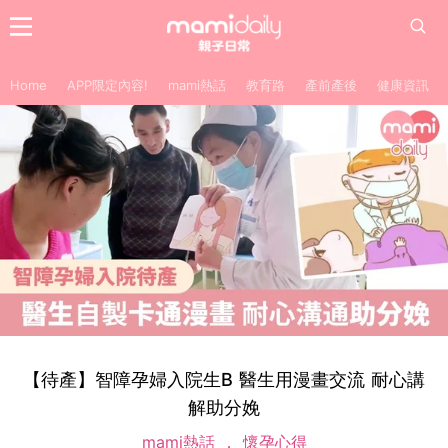
Home
APP限定內容!
mami熱話
教育路
產前產後
健康資訊
【待產】智障孕婦入院生B 醫生用漫畫交流 耐心講
解助分娩
mami熱話
懷孕心得