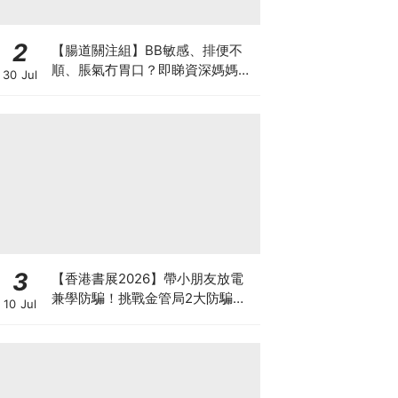
2
【腸道關注組】BB敏感、排便不
順、脹氣冇胃口？即睇資深媽媽分
30 Jul
享經驗之談 輕鬆解決湊B煩惱
3
【香港書展2026】帶小朋友放電
兼學防騙！挑戰金管局2大防騙遊
10 Jul
戲、贏「嗱喳蕉」購物袋及多款驚
喜紀念品！