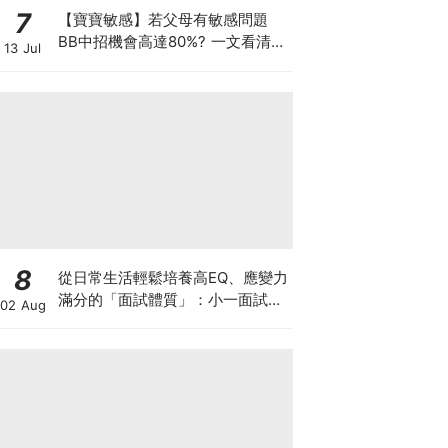
7
【寶寶敏感】若父母有敏感問題
BB中招機會高達80%? 一文看清預
13 Jul
防敏感關鍵因素！
8
從日常生活輕鬆培養高EQ、應變力
滿分的「面試體質」：小一面試最
02 Aug
強備戰指南