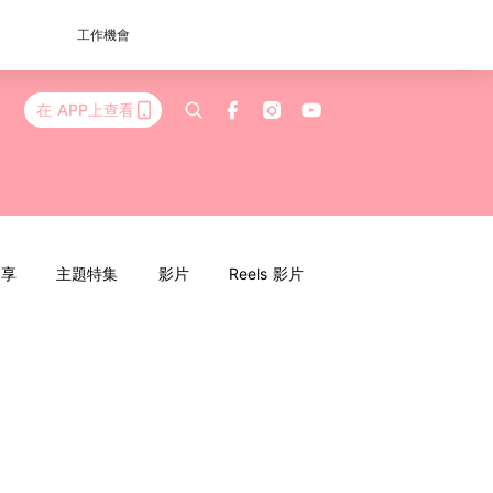
工作機會
在 APP上查看
分享
主題特集
影片
Reels 影片