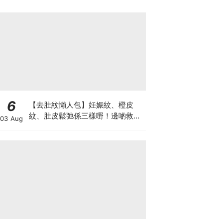
6
【去肚紋懶人包】妊娠紋、橙皮
紋、肚皮鬆弛係三樣嘢！邊啲救得
03 Aug
返、邊啲只能淡化？