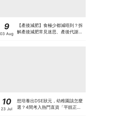
9
【產後減肥】食極少都減唔到？拆
解產後減肥常見迷思、產後代謝、
03 Aug
水腫原因＋淋巴引流、Onda Pro
修身攻略
10
想培養出DSE狀元，幼稚園該怎麼
選？4間考入熱門直資「平靚正」
23 Jul
免費幼稚園！