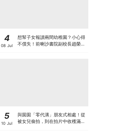
4
想幫子女報讀兩間幼稚園？小心得
不償失！前喇沙書院副校長趙榮
08 Jul
德：先問自己能否解決這3大問
題！
5
與囡囡「零代溝」朋友式相處！從
被女兒偷拍，到在拍片中收穫滿足
10 Jul
感！VAL媽｜美如｜KOL媽媽