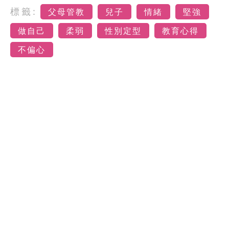
標籤:
父母管教
兒子
情緒
堅強
做自己
柔弱
性別定型
教育心得
不偏心