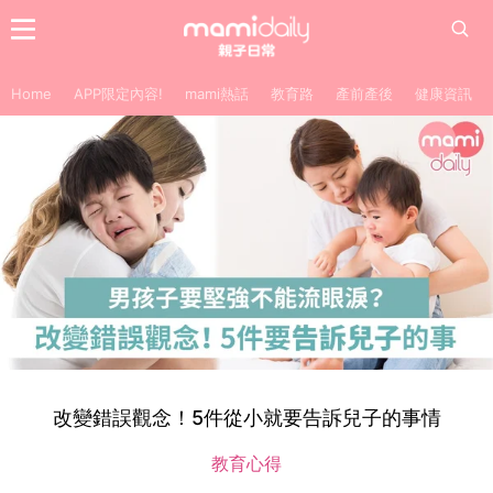
Home
APP限定內容!
mami熱話
教育路
產前產後
健康資訊
改變錯誤觀念！5件從小就要告訴兒子的事情
教育心得