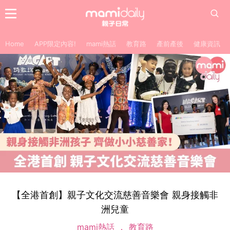
Home
APP限定內容!
mami熱話
教育路
產前產後
健康資訊
【全港首創】親子文化交流慈善音樂會 親身接觸非
洲兒童
mami熱話
教育路