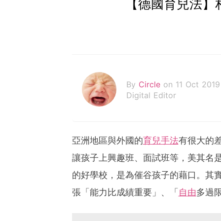
【德國育兒法】
By
Circle
on 11 Oct 2019
Digital Editor
亞洲地區與外國的
育兒手法
有很大的
讓孩子上興趣班、面試班等，美其名
的好學校，是為催谷孩子的藉口。其
張「能力比成績重要」、「
自由
多過