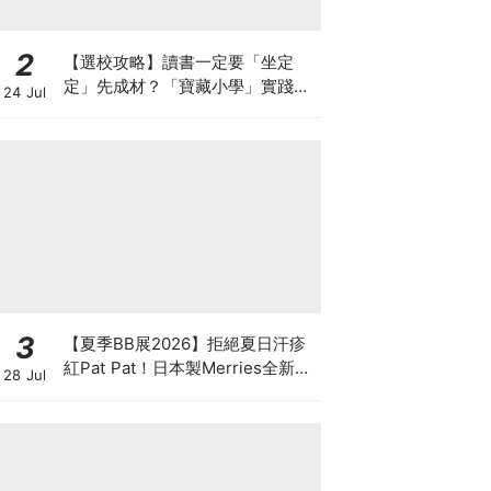
2
【選校攻略】讀書一定要「坐定
定」先成材？「寶藏小學」實踐動
24 Jul
靜循環激發孩子潛能
3
【夏季BB展2026】拒絕夏日汗疹
紅Pat Pat！日本製Merries全新超
28 Jul
吸安睡褲挑戰全晚零外漏 皇牌
First Premium系列買1送1！