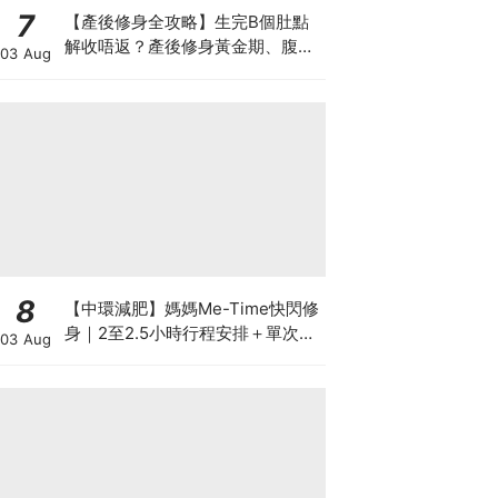
7
【產後修身全攻略】生完B個肚點
解收唔返？產後修身黃金期、腹直
03 Aug
肌分離、紮肚定做機一次睇
8
【中環減肥】媽媽Me-Time快閃修
身｜2至2.5小時行程安排＋單次收
03 Aug
費攻略