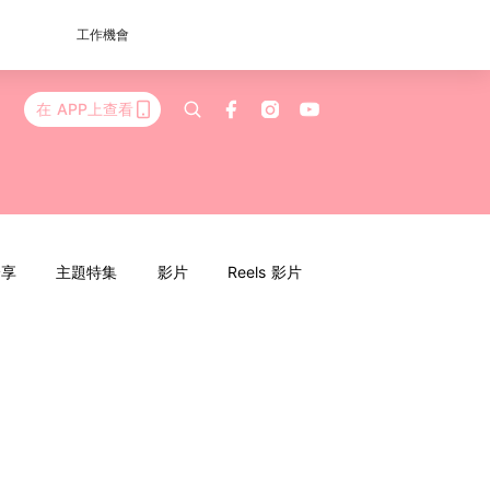
工作機會
在 APP上查看
分享
主題特集
影片
Reels 影片