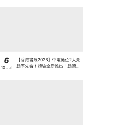
6
【香港書展2026】中電攤位2大亮
點率先看！體驗全新推出「點讀故
10 Jul
事書」系列＋升級版《低碳城市規
劃師》電子桌遊