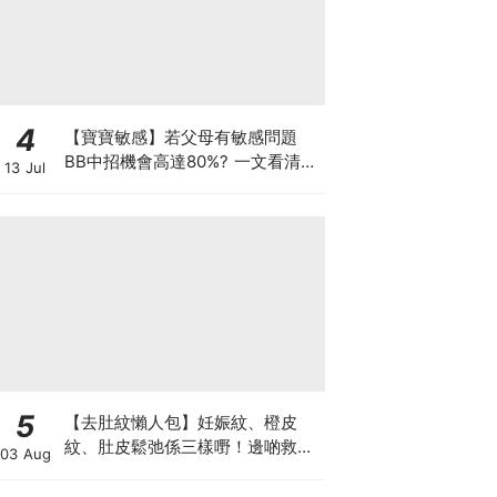
4
【寶寶敏感】若父母有敏感問題
BB中招機會高達80%? 一文看清預
13 Jul
防敏感關鍵因素！
5
【去肚紋懶人包】妊娠紋、橙皮
紋、肚皮鬆弛係三樣嘢！邊啲救得
03 Aug
返、邊啲只能淡化？