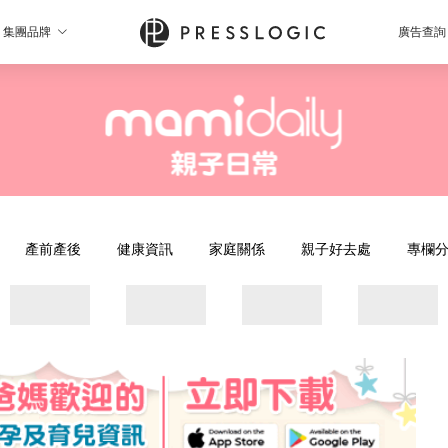
集團品牌
廣告查詢
產前產後
健康資訊
家庭關係
親子好去處
專欄