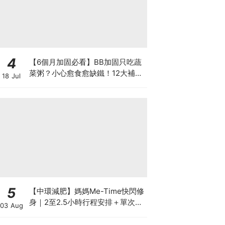
4
【6個月加固必看】BB加固只吃蔬
菜粥？小心愈食愈缺鐵！12大補鐵
18 Jul
食材清單＋一星期食譜推薦
5
【中環減肥】媽媽Me-Time快閃修
身｜2至2.5小時行程安排＋單次收
03 Aug
費攻略