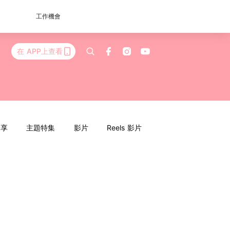
工作機會
在 APP上查看
分享
主題特集
影片
Reels 影片