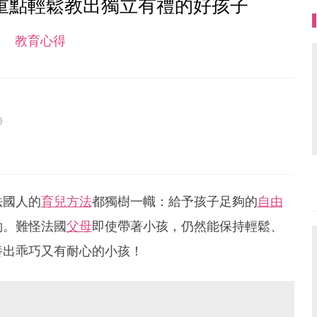
重點輕鬆教出獨立有禮的好孩子
教育心得
9
法國人的
育兒方法
都獨樹一幟：給予孩子足夠的
自由
約。難怪法國
父母
即使帶著小孩，仍然能保持輕鬆、
養出乖巧又有耐心的小孩！