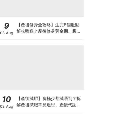
9
【產後修身全攻略】生完B個肚點
解收唔返？產後修身黃金期、腹直
03 Aug
肌分離、紮肚定做機一次睇
10
【產後減肥】食極少都減唔到？拆
解產後減肥常見迷思、產後代謝、
03 Aug
水腫原因＋淋巴引流、Onda Pro
修身攻略