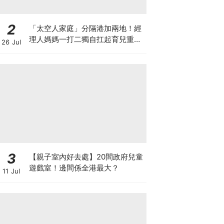
2
「太空人家庭」分隔港加兩地！經
理人媽媽一打二獨自扛起育兒重
26 Jul
擔！Stephanie｜經理人｜太空人
家庭｜職場媽媽
3
【親子室內好去處】20間政府兒童
遊戲室！邊間係全港最大？
11 Jul