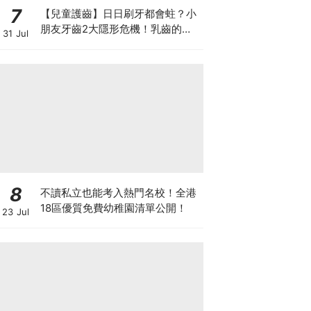
7
【兒童護齒】日日刷牙都會蛀？小
朋友牙齒2大隱形危機！乳齒的琺
31 Jul
瑯質比成人薄弱50%！選牙膏要睇
含氟量！
8
不讀私立也能考入熱門名校！全港
18區優質免費幼稚園清單公開！
23 Jul