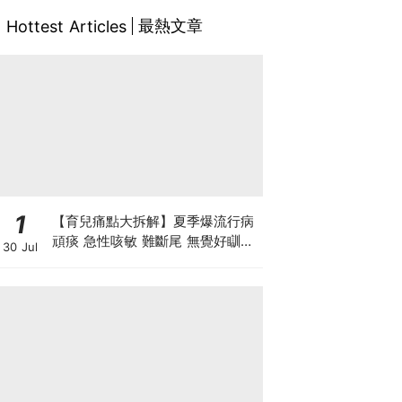
最熱文章
Hottest Articles
1
【育兒痛點大拆解】夏季爆流行病
頑痰 急性咳敏 難斷尾 無覺好瞓？
30 Jul
中醫教路 一招踢走頑痰斷尾！