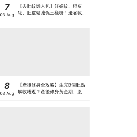
7
【去肚紋懶人包】妊娠紋、橙皮
紋、肚皮鬆弛係三樣嘢！邊啲救得
03 Aug
返、邊啲只能淡化？
8
【產後修身全攻略】生完B個肚點
解收唔返？產後修身黃金期、腹直
03 Aug
肌分離、紮肚定做機一次睇