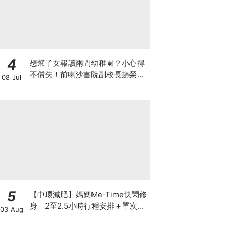
4
想幫子女報讀兩間幼稚園？小心得
不償失！前喇沙書院副校長趙榮
08 Jul
德：先問自己能否解決這3大問
題！
5
【中環減肥】媽媽Me-Time快閃修
身｜2至2.5小時行程安排＋單次收
03 Aug
費攻略