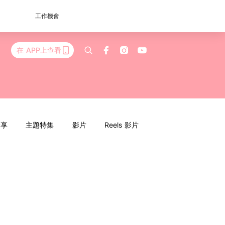
工作機會
在 APP上查看
分享
主題特集
影片
Reels 影片