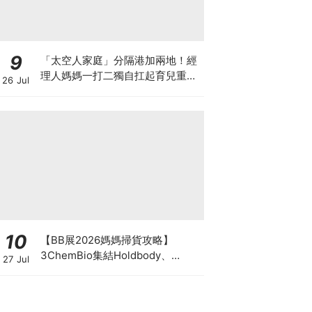
9
「太空人家庭」分隔港加兩地！經
理人媽媽一打二獨自扛起育兒重
26 Jul
擔！Stephanie｜經理人｜太空人
家庭｜職場媽媽
10
【BB展2026媽媽掃貨攻略】
3ChemBio集結Holdbody、
27 Jul
ProVen、森下仁丹、Return人氣
品牌激減！低至18折＋買3送1＋原
箱優惠低至65折