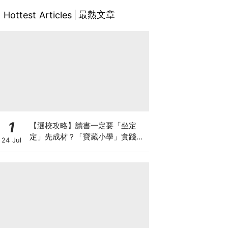
最熱文章
Hottest Articles
1
【選校攻略】讀書一定要「坐定
定」先成材？「寶藏小學」實踐動
24 Jul
靜循環激發孩子潛能