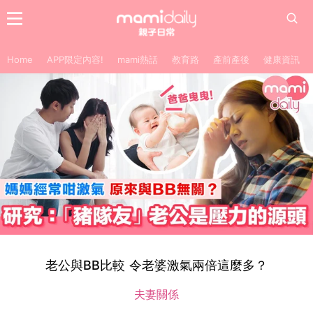
Home
APP限定內容!
mami熱話
教育路
產前產後
健康資訊
老公與BB比較 令老婆激氣兩倍這麼多？
夫妻關係