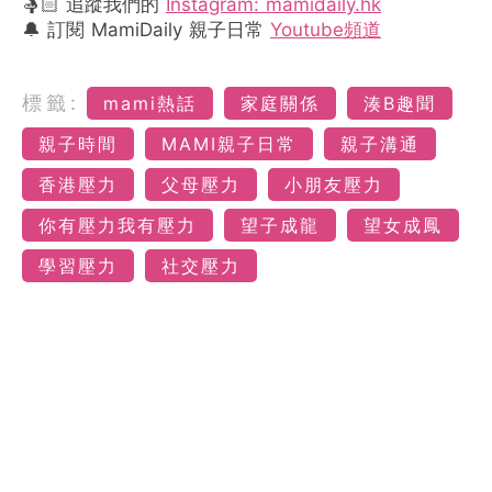
🤱🏻 追蹤我們的
Instagram: mamidaily.hk
🔔 訂閱 MamiDaily 親子日常
Youtube頻道
標籤:
mami熱話
家庭關係
湊B趣聞
親子時間
MAMI親子日常
親子溝通
香港壓力
父母壓力
小朋友壓力
你有壓力我有壓力
望子成龍
望女成鳳
學習壓力
社交壓力