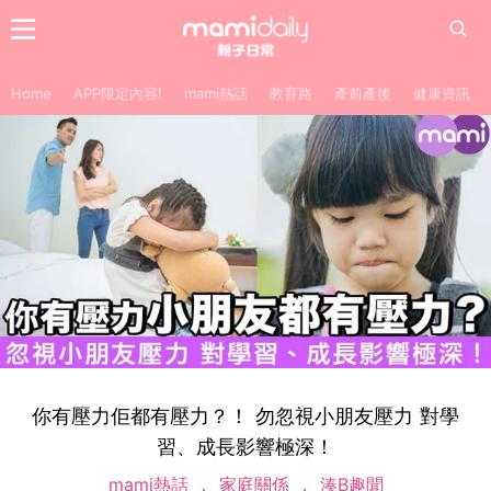
Home
APP限定內容!
mami熱話
教育路
產前產後
健康資訊
你有壓力佢都有壓力？！ 勿忽視小朋友壓力 對學
習、成長影響極深！
mami熱話
家庭關係
湊B趣聞