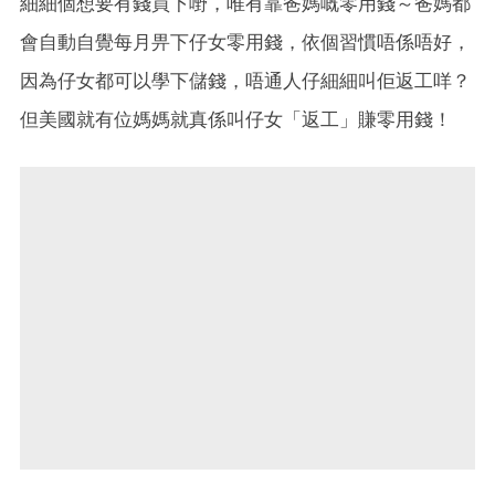
細細個想要有錢買下嘢，唯有靠爸媽嘅零用錢～爸媽都
會自動自覺每月畀下仔女零用錢，依個習慣唔係唔好，
因為仔女都可以學下儲錢，唔通人仔細細叫佢返工咩？
但美國就有位媽媽就真係叫仔女「返工」賺零用錢！