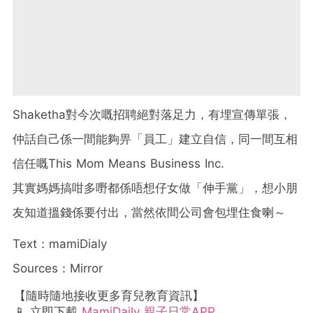
Shaketha對今次嘅招聘絕對落足力，有埋宣傳單張，
仲話自己係一間能夠畀「員工」建立自信，同一間互相
信任嘅This Mom Means Business Inc.
其實媽媽搞咁多嘢都係唔想仔女做「伸手黨」，想小朋
友知道搵錢係要付出，當然依間公司會包埋住食喇～
Text：mamiDialy
Sources：Mirror
【隨時隨地接收更多育兒教育資訊】
📱 立即下載
MamiDaily 親子日常APP