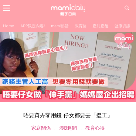
Home
APP限定內容!
mami熱話
教育路
產前產後
健康資訊
唔要齋畀零用錢 仔女都要去「搵工」
家庭關係
湊B趣聞
教育心得