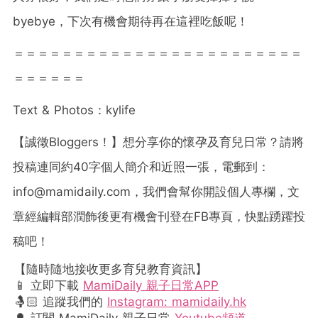
byebye，下次有機會期待再在這裡吃飯呢！
＝＝＝＝＝＝＝＝＝＝＝＝＝＝＝＝＝＝＝＝＝＝＝＝
＝＝＝＝＝＝
Text & Photos
：
kylife
【誠徵
Bloggers
！】想分享你的懷孕及育兒日常？請將
投稿連同約
40
字個人簡介和近照一張，電郵到：
info@mamidaily.com
，我們會幫你開設個人專欄，文
章經編輯部潤飾後更有機會刊登在
FB
專頁，快點踴躍投
稿吧！
【隨時隨地接收更多育兒教育資訊】
📱 立即下載
MamiDaily 親子日常APP
🤱🏻 追蹤我們的
Instagram: mamidaily.hk
🔔 訂閱 MamiDaily 親子日常
Youtube頻道