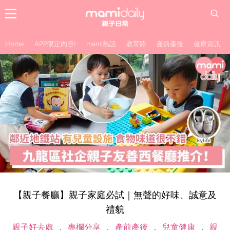
Home
APP限定內容!
mami熱話
教育路
產前產後
健康資訊
【親子餐廳】親子家庭必試｜無聲的好味、誠意及
禮貌
親子好去處
專欄分享
產前產後
兒童健康
親