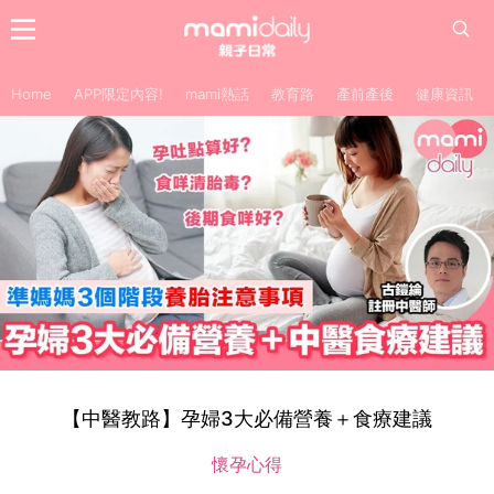
Home
APP限定內容!
mami熱話
教育路
產前產後
健康資訊
【中醫教路】孕婦3大必備營養＋食療建議
懷孕心得