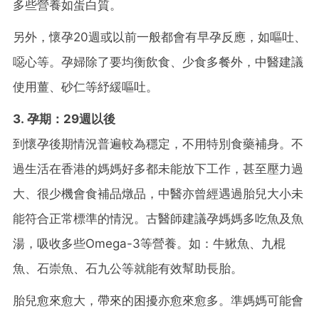
多些營養如蛋白質。
另外，懷孕20週或以前一般都會有早孕反應，如嘔吐、
噁心等。孕婦除了要均衡飲食、少食多餐外，中醫建議
使用薑、砂仁等紓緩嘔吐。
3. 孕期：29週以後
到懷孕後期情況普遍較為穩定，不用特別食藥補身。不
過生活在香港的媽媽好多都未能放下工作，甚至壓力過
大、很少機會食補品燉品，中醫亦曾經遇過胎兒大小未
能符合正常標準的情況。古醫師建議孕媽媽多吃魚及魚
湯，吸收多些Omega-3等營養。如：牛鰍魚、九棍
魚、石崇魚、石九公等就能有效幫助長胎。
胎兒愈來愈大，帶來的困擾亦愈來愈多。準媽媽可能會