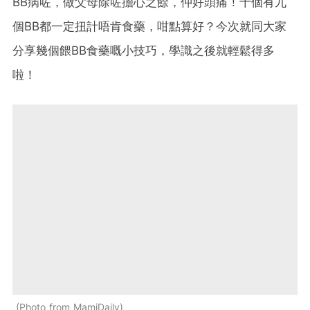
BB病咗，做父母除咗擔心之餘，仲好頭痛！十個有九
個BB都一定扭計唔肯食藥，咁點算好？今次就同大家
分享幾個餵BB食藥嘅小技巧，學識之後就輕鬆得多
啦！
Photo from MamiDaily