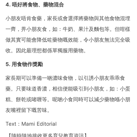
4. 唔好將食物、藥物混合
小朋友唔肯食藥，家長或會選擇將藥物與其他食物混埋
一齊，畀小朋友食，如：牛奶、果汁及麵包等。但咁樣
做其實可能會降低咗藥物嘅效能，令小朋友無法完全吸
收。因此最理想都係單獨服用藥物。
5. 用食物作獎勵
家長期可以準備一啲濃味食物，以引誘小朋友乖乖食
藥。只要味道香濃，相信便能吸引到小朋友，如：小蛋
糕、餅乾或啫喱等。呢啲小食同時可以減少藥物喺小朋
友嘴裡留下嘅苦味。
Text：Mami Editorial
【隨時隨地接收更多育兒教育資訊】