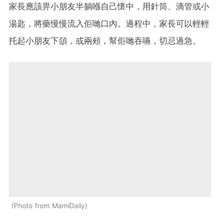
家長應該畀小朋友半躺喺自己懷中，用針筒、滴管或小
湯匙，將藥慢慢流入佢哋口內。過程中，家長可以輕輕
托起小朋友下頜，或兩頰，幫佢哋吞嚥，切忌過急。
Photo from MamiDaily