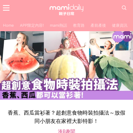
Home
APP限定內容!
mami熱話
教育路
產前產後
健康資訊
香蕉、西瓜當衫著？超創意食物時裝拍攝法～放假
同小朋友在家裡大影特影！
湊B趣聞