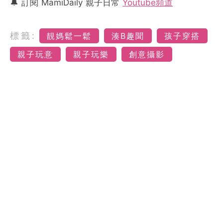
🔔 訂閱 MamiDaily 親子日常
Youtube頻道
標籤:
靚媽鬆一鬆
湊B趣聞
孩子穿搭
親子玩意
親子玩樂
創意攝影