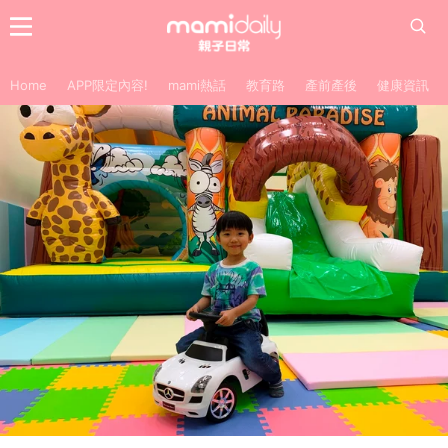
Home
APP限定內容!
mami熱話
教育路
產前產後
健康資訊
【美食分享 荃灣如心海景酒店】
親子好去處
專欄分享
bloggers