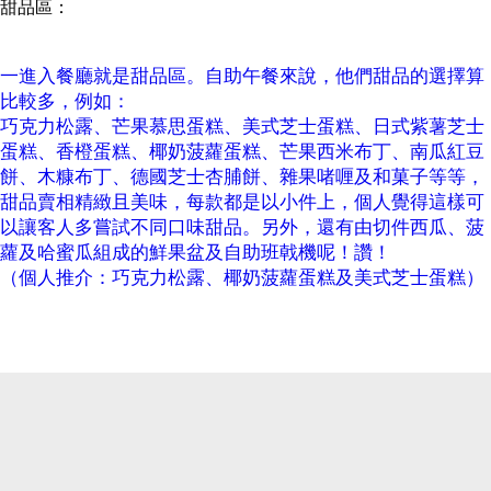
甜品區：
一進入餐廳就是甜品區。自助午餐來說，他們甜品的選擇算
比較多，例如：
巧克力松露、芒果慕思蛋糕、美式芝士蛋糕、日式紫薯芝士
蛋糕、香橙蛋糕、椰奶菠蘿蛋糕、芒果西米布丁、南瓜紅豆
餅、木糠布丁、德國芝士杏脯餅、雜果啫喱及和菓子等等，
甜品賣相精緻且美味，每款都是以小件上，個人覺得這樣可
以讓客人多嘗試不同口味甜品。另外，還有由切件西瓜、菠
蘿及哈蜜瓜組成的鮮果盆及自助班戟機呢！讚！
（個人推介：巧克力松露、椰奶菠蘿蛋糕及美式芝士蛋糕）