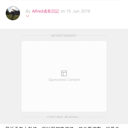
By
Alfred成長日記
on 15 Jun 2019
分享Alfred的成長軼事、幼兒食譜、親子玩樂、購物情報、旅遊資
訊、好物介紹等。 以及，Alfred媽作為母親的體會、學習與得著。
ADVERTISEMENT
Facebook: https://m.facebook.com/AllAboutAlfred/
Sponsored Content
CONTINUE READING