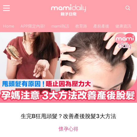
Home
APP限定內容!
mami熱話
教育路
產前產後
健康資訊
生完B狂甩頭髮？改善產後脫髮3大方法
懷孕心得