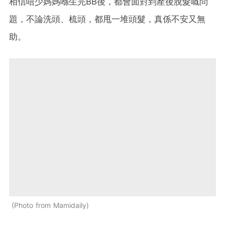
相信唔少媽媽喺生完BB後，都會面對到產後脫髮嘅問
題，不論洗頭、梳頭，都甩一堆頭髮，真係不安又無
助。
Photo from Mamidaily