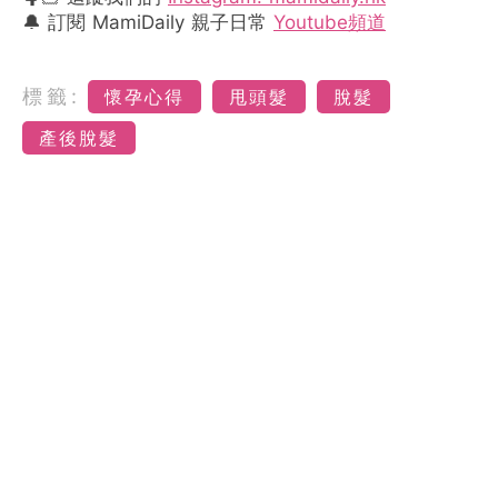
🔔 訂閱 MamiDaily 親子日常
Youtube頻道
標籤:
懷孕心得
甩頭髮
脫髮
產後脫髮