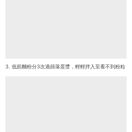
3. 低筋麵粉分3次過篩落蛋漿，輕輕拌入至看不到粉粒