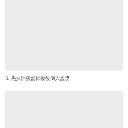
5. 先抹油落蛋糕模後倒入蛋漿