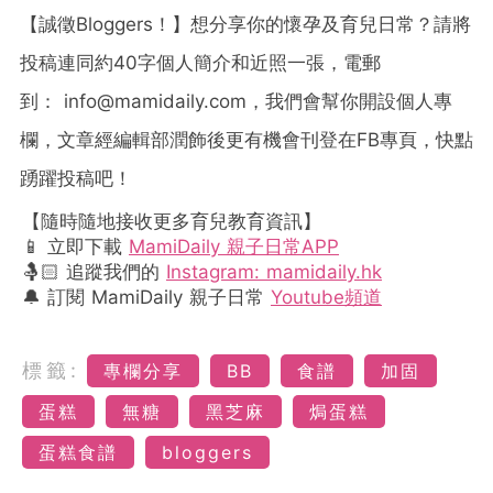
【誠徵Bloggers！】想分享你的懷孕及育兒日常？請將
投稿連同約40字個人簡介和近照一張，電郵
到：
info@mamidaily.com
，我們會幫你開設個人專
欄，文章經編輯部潤飾後更有機會刊登在FB專頁，快點
踴躍投稿吧！
【隨時隨地接收更多育兒教育資訊】
📱 立即下載
MamiDaily 親子日常APP
🤱🏻 追蹤我們的
Instagram: mamidaily.hk
🔔 訂閱 MamiDaily 親子日常
Youtube頻道
標籤:
專欄分享
BB
食譜
加固
蛋糕
無糖
黑芝麻
焗蛋糕
蛋糕食譜
bloggers