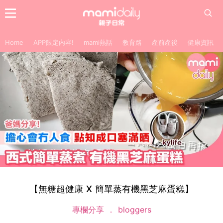
Home
APP限定內容!
mami熱話
教育路
產前產後
健康資訊
【無糖超健康 X 簡單蒸有機黑芝麻蛋糕】
專欄分享
bloggers