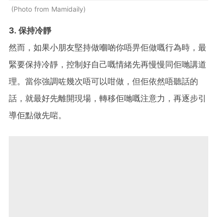
Photo from Mamidaily
3. 保持冷靜
然而，如果小朋友堅持做嗰啲你唔畀佢做嘅行為時，最
緊要保持冷靜，控制好自己嘅情緒先再慢慢同佢哋講道
理。當你強調咗幾次唔可以咁做，但佢依然唔聽話的
話，就最好先離開現場，轉移佢哋嘅注意力，再逐步引
導佢點做先啱。