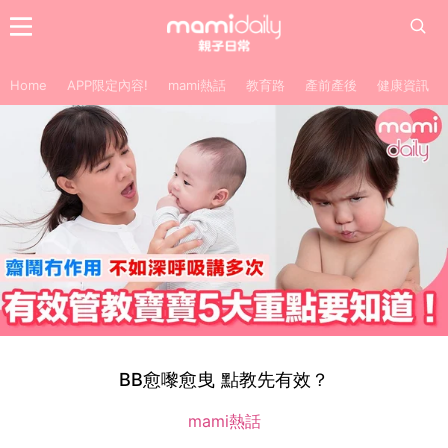
Home
APP限定內容!
mami熱話
教育路
產前產後
健康資訊
BB愈嚟愈曳 點教先有效？
mami熱話