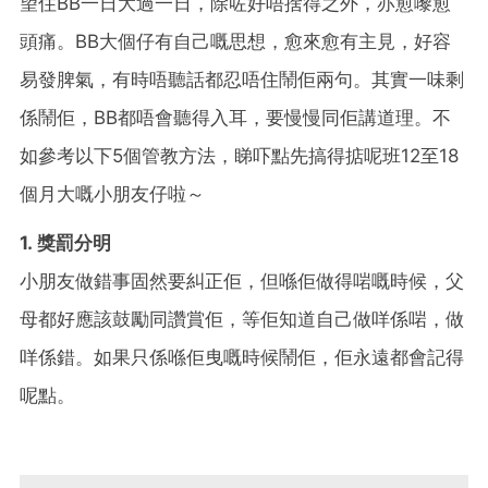
望住BB一日大過一日，除咗好唔捨得之外，亦愈嚟愈
頭痛。BB大個仔有自己嘅思想，愈來愈有主見，好容
易發脾氣，有時唔聽話都忍唔住鬧佢兩句。其實一味剩
係鬧佢，BB都唔會聽得入耳，要慢慢同佢講道理。不
如參考以下5個管教方法，睇吓點先搞得掂呢班12至18
個月大嘅小朋友仔啦～
1. 獎罰分明
小朋友做錯事固然要糾正佢，但喺佢做得啱嘅時候，父
母都好應該鼓勵同讚賞佢，等佢知道自己做咩係啱，做
咩係錯。如果只係喺佢曳嘅時候鬧佢，佢永遠都會記得
呢點。