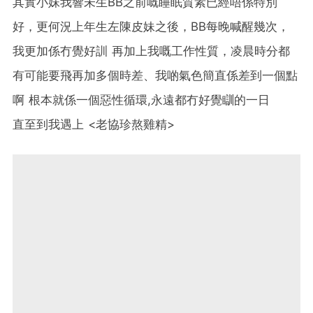
其實小妹我響未生BB之前嘅睡眠質素已經唔係特別
好，更何況上年生左陳皮妹之後，BB每晚喊醒幾次，
我更加係冇覺好訓 再加上我嘅工作性質，凌晨時分都
有可能要飛再加多個時差、我啲氣色簡直係差到一個點
啊 根本就係一個惡性循環,永遠都冇好覺瞓的一日
直至到我遇上 <老協珍熬雞精>