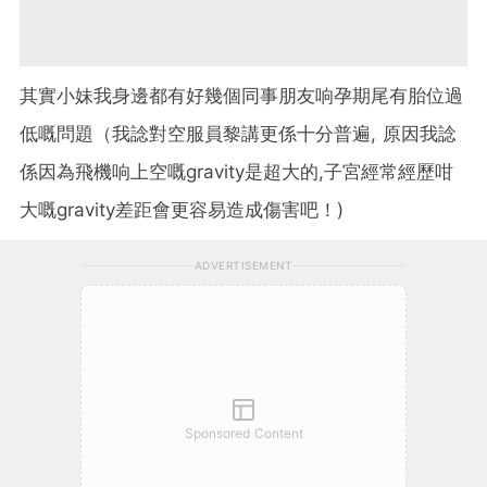
其實小妹我身邊都有好幾個同事朋友响孕期尾有胎位過
低嘅問題（我諗對空服員黎講更係十分普遍, 原因我諗
係因為飛機响上空嘅gravity是超大的,子宮經常經歷咁
大嘅gravity差距會更容易造成傷害吧！)
ADVERTISEMENT
Sponsored Content