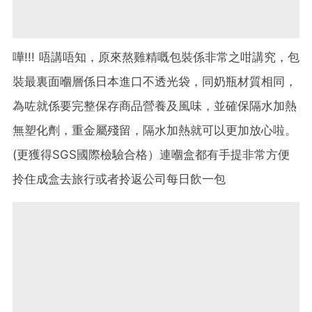
嘩!!! 唔講唔知，原來熬雞精嘅包裝係非常之咁講究，包
裝最裏面嗰層係日本進口不透光袋，同奶瓶材質相同，
為咗就係要完整保存商品營養及風味，並確保隔水加熱
無塑化劑，重金屬殘留，隔水加熱就可以更加放心啦。
(更獲得SGS國際檢驗合格）連嗰盒都有手提非常方便
拎住成盒去旅行或者拎返公司每日飲一包