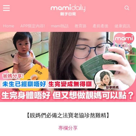
Home
APP限定內容!
mami熱話
教育路
產前產後
健康資訊
【靚媽們必備之法寶老協珍熬雞精】
專欄分享