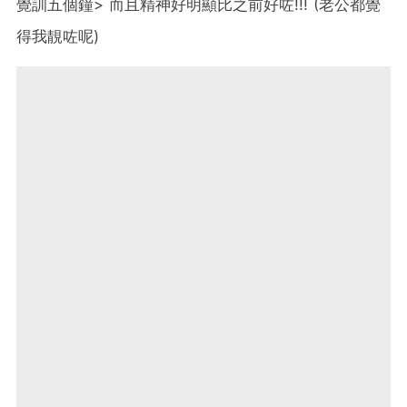
覺訓五個鐘> 而且精神好明顯比之前好咗!!! (老公都覺
得我靚咗呢)