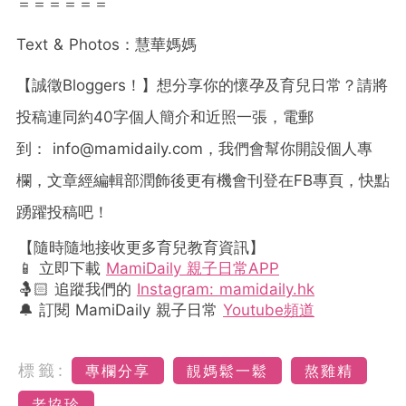
＝＝＝＝＝＝
Text & Photos：慧華媽媽
【誠徵Bloggers！】想分享你的懷孕及育兒日常？請將
投稿連同約40字個人簡介和近照一張，電郵
到：
info@mamidaily.com
，我們會幫你開設個人專
欄，文章經編輯部潤飾後更有機會刊登在FB專頁，快點
踴躍投稿吧！
【隨時隨地接收更多育兒教育資訊】
📱 立即下載
MamiDaily 親子日常APP
🤱🏻 追蹤我們的
Instagram: mamidaily.hk
🔔 訂閱 MamiDaily 親子日常
Youtube頻道
標籤:
專欄分享
靚媽鬆一鬆
熬雞精
老協珍