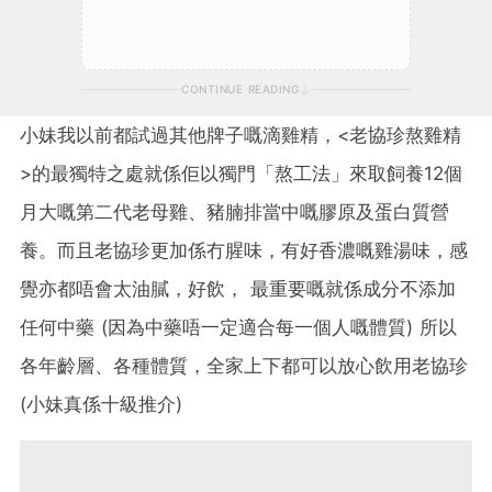
CONTINUE READING
小妹我以前都試過其他牌子嘅滴雞精，<老協珍熬雞精
>的最獨特之處就係佢以獨門「熬工法」來取飼養12個
月大嘅第二代老母雞、豬腩排當中嘅膠原及蛋白質營
養。而且老協珍更加係冇腥味，有好香濃嘅雞湯味，感
覺亦都唔會太油膩，好飲， 最重要嘅就係成分不添加
任何中藥 (因為中藥唔一定適合每一個人嘅體質) 所以
各年齡層、各種體質，全家上下都可以放心飲用老協珍
(小妹真係十級推介)