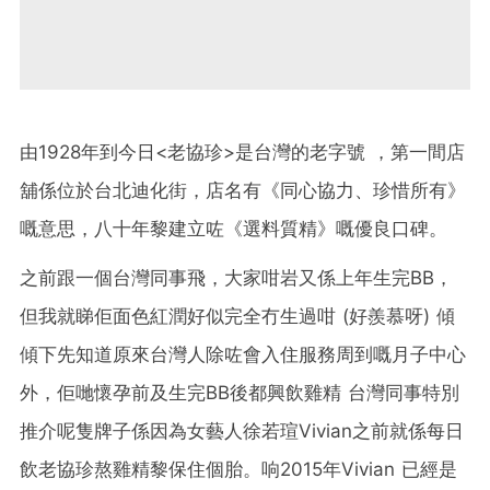
由1928年到今日<老協珍>是台灣的老字號 ，第一間店
舖係位於台北迪化街，店名有《同心協力、珍惜所有》
嘅意思，八十年黎建立咗《選料質精》嘅優良口碑。
之前跟一個台灣同事飛，大家咁岩又係上年生完BB，
但我就睇佢面色紅潤好似完全冇生過咁 (好羨慕呀) 傾
傾下先知道原來台灣人除咗會入住服務周到嘅月子中心
外，佢哋懷孕前及生完BB後都興飲雞精 台灣同事特別
推介呢隻牌子係因為女藝人徐若瑄Vivian之前就係每日
飲老協珍熬雞精黎保住個胎。响2015年Vivian 已經是