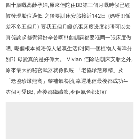
四十歲嘅高齡孕婦,原來佢陀住BB第三個月嘅時候已經
被發現胎位過低 之後要訓床安胎接近142日 (媽呀!!!係
差不多五個月) 要我五個月瞓係張床度邊度都唔可以去
真係諗起都覺得好辛苦啊!!!食瞓屙都要喺同一張床度做
晒, 呢個根本就唔係人過嘅生活(咁同一個植物人有咩分
別?) 母愛真的是好偉大。 Vivian 佢除咗瞓床安胎之外,
原來最大的秘密武器就係飲咗 「老協珍熬雞精」及
「老協珍燉燕窩」黎補氣養胎,幸運地佢最後都成功生
咗個可愛BB, 產後都繼續飲,令佢氣色都好好