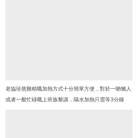
老協珍熬雞精嘅加熱方式十分簡單方便，對於一啲懶人
或者一般忙碌嘅上班族黎講，隔水加熱只需等3分鐘