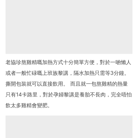
老協珍熬雞精嘅加熱方式十分簡單方便，對於一啲懶人
或者一般忙碌嘅上班族黎講，隔水加熱只需等3分鐘。
撕開包裝就可以直接飲用。 而且就一包熬雞精的熱量
只有14卡路里，對於孕婦黎講是養胎不長肉，完全唔怕
飲太多雞精會變肥。