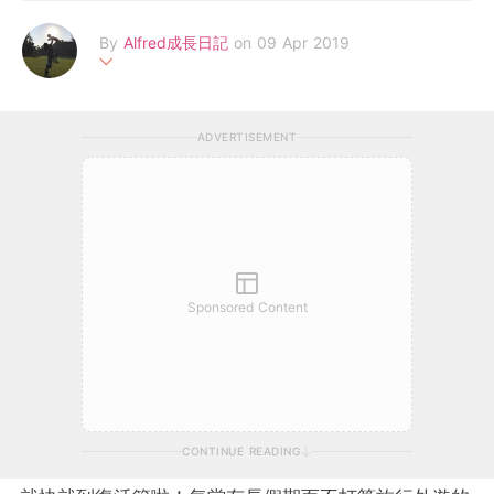
By
Alfred成長日記
on 09 Apr 2019
分享Alfred的成長軼事、幼兒食譜、親子玩樂、購物情報、旅遊資
訊、好物介紹等。 以及，Alfred媽作為母親的體會、學習與得著。
ADVERTISEMENT
Facebook: https://m.facebook.com/AllAboutAlfred/
Sponsored Content
CONTINUE READING