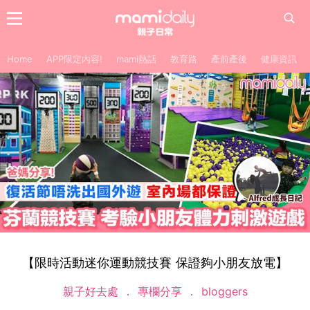
Home
APP限定內容!
mami熱話
教育路
產前產後
健康資訊
【限時活動迷你運動競技賽 保證夠小朋友放電】
親子好去處
專欄分享
bloggers