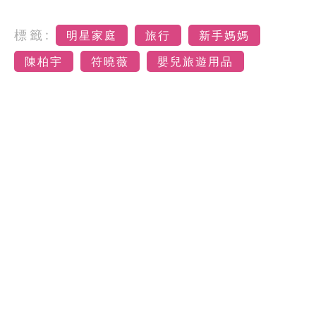
標籤:
明星家庭
旅行
新手媽媽
陳柏宇
符曉薇
嬰兒旅遊用品