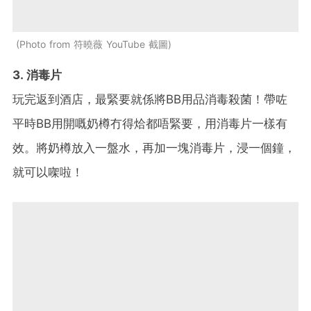
Photo from 符曉薇 YouTube 截圖
3. 消毒片
玩完返到酒店，最緊要就係將BB用品消毒殺菌！帶咗
平時BB用開嘅奶樽冇得烚都唔緊要，用消毒片一樣有
效。將奶樽放入一盤水，再加一塊消毒片，浸一個鐘，
就可以㗎啦！