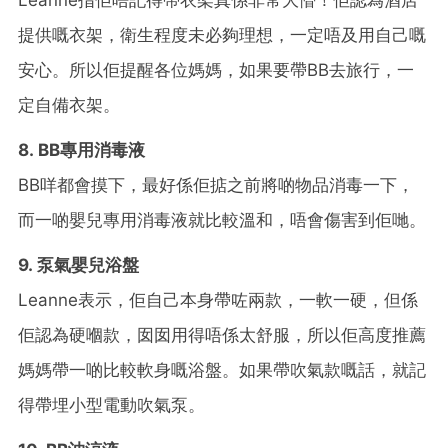
提供嘅衣架，衛生程度未必夠理想，一定唔及用自己嘅
安心。所以佢提醒各位媽媽，如果要帶BB去旅行，一
定自備衣架。
8. BB專用消毒液
BB咩都會摸下，最好係佢掂之前將啲物品消毒一下，
而一啲嬰兒專用消毒液就比較溫和，唔會傷害到佢哋。
9. 泵氣嬰兒浴盤
Leanne表示，佢自己本身帶咗兩款，一軟一硬，但係
佢認為硬嗰款，囡囡用得唔係太舒服，所以佢高度推薦
媽媽帶一啲比較軟身嘅浴盤。如果帶吹氣款嘅話，就記
得帶埋小型電動吹氣泵。