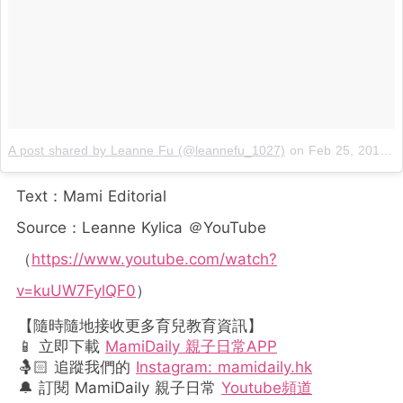
A post shared by Leanne Fu (@leannefu_1027)
on
Feb 25, 2019 at 3:31am PST
Text：Mami Editorial
Source：Leanne Kylica ＠YouTube
（
https://www.youtube.com/watch?
v=kuUW7FylQF0
）
【隨時隨地接收更多育兒教育資訊】
📱 立即下載
MamiDaily 親子日常APP
🤱🏻 追蹤我們的
Instagram: mamidaily.hk
🔔 訂閱 MamiDaily 親子日常
Youtube頻道