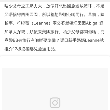
唔少父母返工壓力大，放假好想出國旅遊放鬆吓，不過
又唔捨得囝囝囡囡，所以都想帶埋佢哋同行。早前，陳
柏宇、符曉薇（Leanne）兩公婆就帶埋囡囡Abigail返
加拿大探親，順便去美國旅行。唔少父母都問佢哋，究
竟帶BB去旅行有啲咩要準備？呢日新手媽媽Leanne就
推介12樣必備嬰兒旅遊用品。