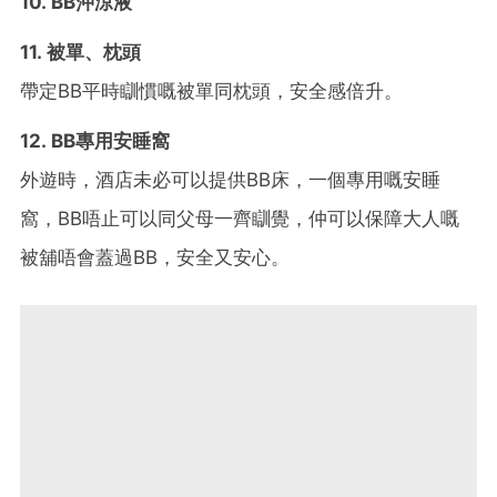
10. BB沖涼液
11. 被單、枕頭
帶定BB平時瞓慣嘅被單同枕頭，安全感倍升。
12. BB專用安睡窩
外遊時，酒店未必可以提供BB床，一個專用嘅安睡
窩，BB唔止可以同父母一齊瞓覺，仲可以保障大人嘅
被舖唔會蓋過BB，安全又安心。