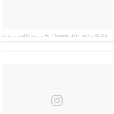
A post shared by Leanne Fu (@leannefu_1027)
on
Feb 23, 2019 at 12:21am PST