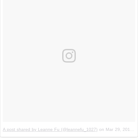
A post shared by Leanne Fu (@leannefu_1027)
on
Mar 29, 2019 at 12:03am PDT