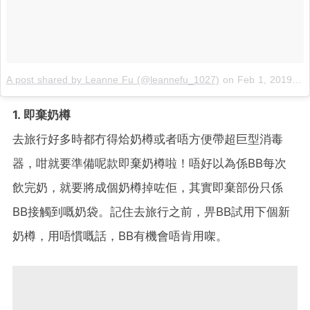
A post shared by Leanne Fu (@leannefu_1027)
on
Feb 1, 2019 at 11:37pm PST
1. 即棄奶樽
去旅行好多時都冇得烚奶樽或者唔方便帶超巨型消毒
器，咁就要準備呢款即棄奶樽啦！唔好以為係BB每次
飲完奶，就要將成個奶樽掉咗佢，其實即棄部份只係
BB接觸到嘅奶袋。記住去旅行之前，畀BB試用下個新
奶樽，用唔慣嘅話，BB有機會唔肯用㗎。