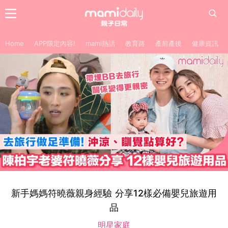
Home
APP限定內容!
mami熱話
教育路
產前產後
健康資訊
新手媽媽符曉薇親身經驗 分享12樣必備嬰兒旅遊用
品
明星家庭