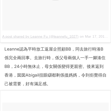
A post shared by Leanne Fu (@leannefu_1027)
on
Mar 17, 2019 at 12:32am PDT
Leanne認為平時放工返屋企照顧BB，同去旅行時湊B
係完全兩回事。去旅行時，係父母兩個人一手一腳湊住
BB，24小時無休止，母女關係變得更親密。後來返到
香港，囡囡Abigail扭眼瞓都剩係搵媽媽，令到佢覺得自
己被需要，好有滿足感。