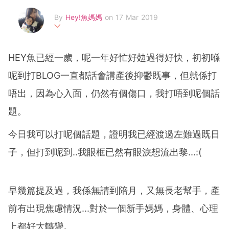
By
Hey!魚媽媽
on 17 Mar 2019
18年2月成為hey!魚媽媽,從前熱愛自由, 鍾意旅行既我，由在
職自由港女擺身一變為全職媽媽.24小時x 365日全天侯湊b,
HEY魚已經一歲，呢一年好忙好攰過得好快，初初喺
生活從此十分精彩.
呢到打BLOG一直都話會講產後抑鬱既事，但就係打
唔出，因為心入面，仍然有個傷口，我打唔到呢個話
題。
今日我可以打呢個話題，證明我已經渡過左難過既日
子，但打到呢到..我眼框已然有眼淚想流出黎...:(
早幾篇提及過，我係無請到陪月，又無長老幫手，產
前有出現焦慮情況...對於一個新手媽媽，身體、心理
上都好大轉變。