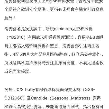
消委會最新檢視市面上8款BB床褥安全，發現有半數安
全唔符合歐洲安全標準，更指有床褥會有機會引致窒息
意外！
消委會喺是次測試中，發現minimoto太空棉床褥
（YB2316）有兩處未能通過硬度測試，容易令BB俯睡
時面部陷入鬆軟嘅床褥而窒息。消委會亦引述衛生署
指，4至5個月大的嬰兒剛學識翻身，較容易發生意外，
所以爸媽喺選擇床褥時要注意床褥硬度，不易太過柔軟
或床面太篷鬆。
另外，0/3 baby有機竹纖棉雙面彈簧床褥（G36-
OB12060）及Candide（Seasonal Mattress）床褥
標籤容易被拉扯脫落，未能通過拉力測試，指出會有可