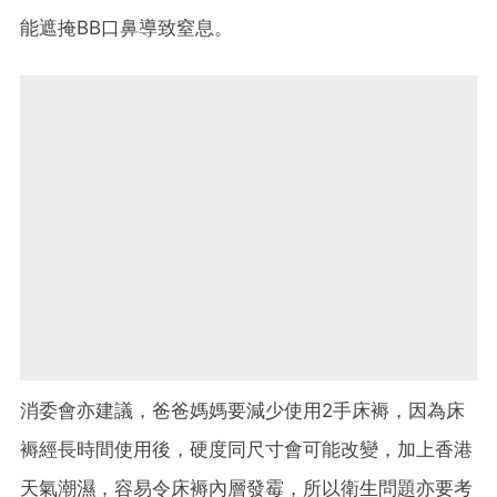
能遮掩BB口鼻導致窒息。
消委會亦建議，爸爸媽媽要減少使用2手床褥，因為床
褥經長時間使用後，硬度同尺寸會可能改變，加上香港
天氣潮濕，容易令床褥內層發霉，所以衛生問題亦要考