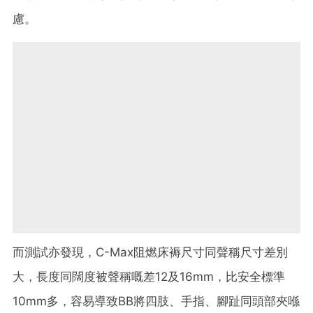
慮。
而測試亦發現，C-Max阻燃床褥尺寸同聲稱尺寸差別
大，長度同闊度被聲稱嘅差12及16mm，比安全標準
10mm多，容易導致BB將四肢、手指、腳趾同頭部夾喺