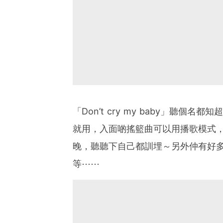
「Don’t cry my baby」聽
就用，入面啲搖籃曲可以用播歌模式
晚，聽聽下自己都訓埋～另外仲有好多
等⋯⋯