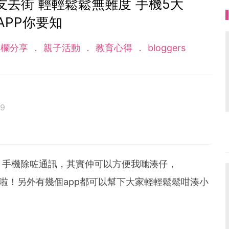
去街 輕輕鬆鬆無難度 手機5大
APP你要知
欄分享
親子活動
教育心得
bloggers
19
兩圈的馬騮女-Hailiah 晞晞。曾全奶粉到回奶後決心
母乳心得、育兒資訊、煮BB餐、幫BB扮靚影相買嘢...
媽媽。IG ID: Hailiah27
，手機除咗通訊，其實仲可以方便我哋湊仔，
就唔再講啦！另外有幾個app都可以幫下大家輕輕鬆鬆咁湊小