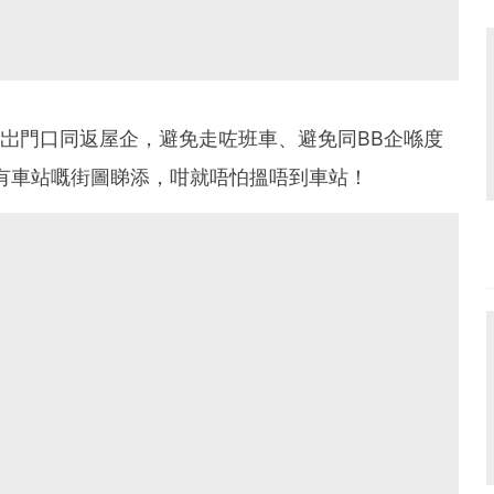
間岀門口同返屋企，避免走咗班車、避免同BB企喺度
有車站嘅街圖睇添，咁就唔怕搵唔到車站！