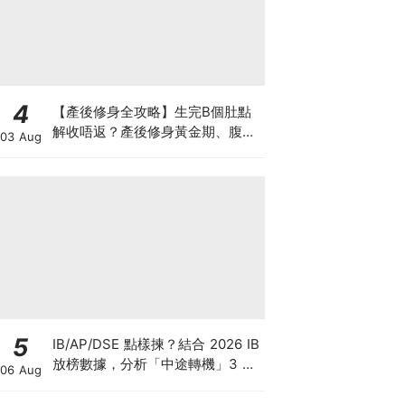
4
【產後修身全攻略】生完B個肚點
解收唔返？產後修身黃金期、腹直
03 Aug
肌分離、紮肚定做機一次睇
5
IB/AP/DSE 點樣揀？結合 2026 IB
放榜數據，分析「中途轉機」3 大
06 Aug
考慮！