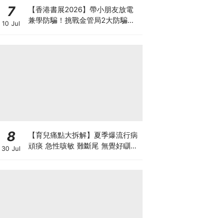
7
【香港書展2026】帶小朋友放電
兼學防騙！挑戰金管局2大防騙遊
10 Jul
戲、贏「嗱喳蕉」購物袋及多款驚
喜紀念品！
8
【育兒痛點大拆解】夏季爆流行病
頑痰 急性咳敏 難斷尾 無覺好瞓？
30 Jul
中醫教路 一招踢走頑痰斷尾！