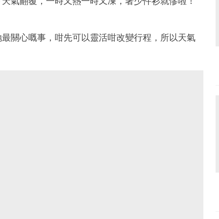
～天氣翻覆，一時又熱一時又凍，著少件衫就慘啦！
哋最關心嘅事，咁先可以靈活咁改變行程，所以天氣