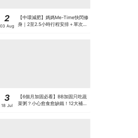
2
【中環減肥】媽媽Me-Time快閃修
身｜2至2.5小時行程安排＋單次收
03 Aug
費攻略
3
【6個月加固必看】BB加固只吃蔬
菜粥？小心愈食愈缺鐵！12大補鐵
18 Jul
食材清單＋一星期食譜推薦