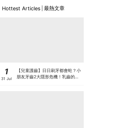
最熱文章
Hottest Articles
1
【兒童護齒】日日刷牙都會蛀？小
朋友牙齒2大隱形危機！乳齒的琺
31 Jul
瑯質比成人薄弱50%！選牙膏要睇
含氟量！