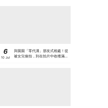
6
與囡囡「零代溝」朋友式相處！從
被女兒偷拍，到在拍片中收穫滿足
10 Jul
感！VAL媽｜美如｜KOL媽媽