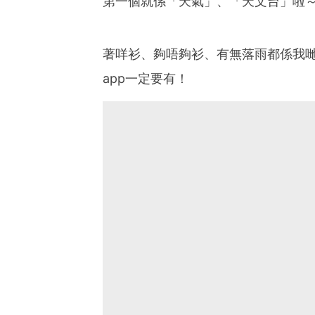
第一個就係「天氣」、「天文台」啦
著咩衫、夠唔夠衫、有無落雨都係我
app一定要有！