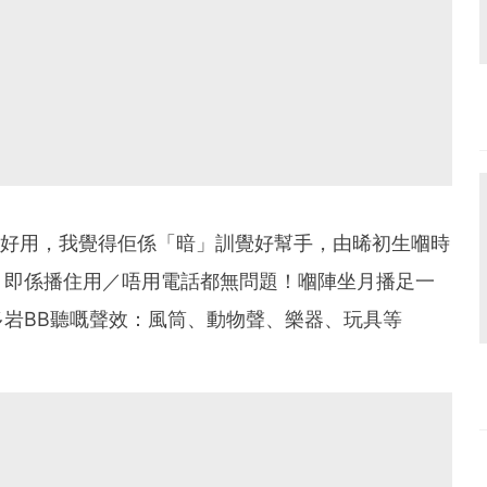
個名都知超好用，我覺得佢係「暗」訓覺好幫手，由晞初生嗰時
，即係播住用／唔用電話都無問題！嗰陣坐月播足一
岩BB聽嘅聲效：風筒、動物聲、樂器、玩具等