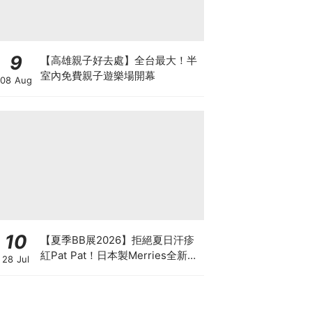
9
【高雄親子好去處】全台最大！半
室內免費親子遊樂場開幕
08 Aug
10
【夏季BB展2026】拒絕夏日汗疹
紅Pat Pat！日本製Merries全新超
28 Jul
吸安睡褲挑戰全晚零外漏 皇牌
First Premium系列買1送1！