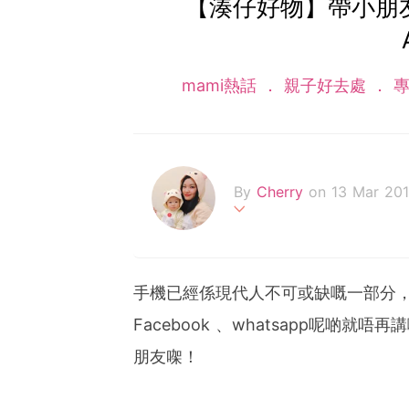
【湊仔好物】帶小朋友
mami熱話
親子好去處
專
By
Cherry
on 13 Mar 20
我家中有一隻出世時臍帶繞頸
再度泌乳到全母乳，喜歡分享
最愛ig&fb及身患分享症的八十後
手機已經係現代人不可或缺嘅一部分
Facebook 、whatsapp呢啲
朋友㗎！