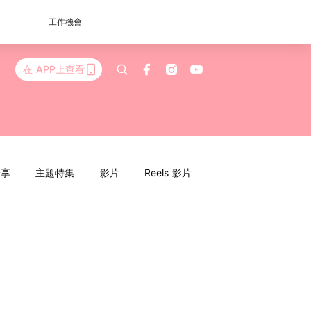
工作機會
在 APP上查看
分享
主題特集
影片
Reels 影片