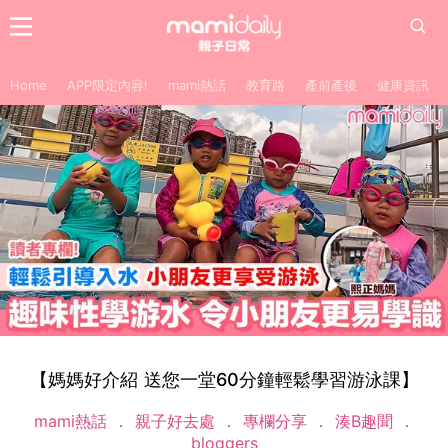
Home
APP限定內容!
mami熱話
教育路
產前產後
健康資訊
【媽媽好介紹 送您一堂60分鐘輕鬆學習游泳課】
mami熱話
親子好去處
專欄分享
湊B趣聞
bloggers