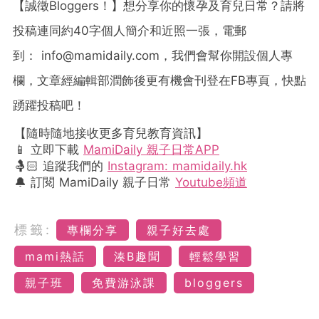
【誠徵Bloggers！】想分享你的懷孕及育兒日常？請將
投稿連同約40字個人簡介和近照一張，電郵
到：
info@mamidaily.com
，我們會幫你開設個人專
欄，文章經編輯部潤飾後更有機會刊登在FB專頁，快點
踴躍投稿吧！
【隨時隨地接收更多育兒教育資訊】
📱 立即下載
MamiDaily 親子日常APP
🤱🏻 追蹤我們的
Instagram: mamidaily.hk
🔔 訂閱 MamiDaily 親子日常
Youtube頻道
標籤:
專欄分享
親子好去處
mami熱話
湊B趣聞
輕鬆學習
親子班
免費游泳課
bloggers