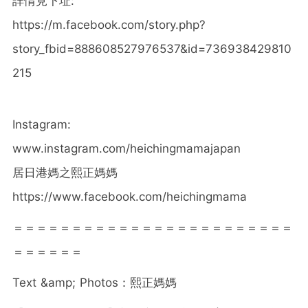
詳情見下址:
https://m.facebook.com/story.php?
story_fbid=888608527976537&id=736938429810
215
Instagram:
www.instagram.com/heichingmamajapan
居日港媽之熙正媽媽
https://www.facebook.com/heichingmama
＝＝＝＝＝＝＝＝＝＝＝＝＝＝＝＝＝＝＝＝＝＝＝＝
＝＝＝＝＝＝
Text &amp; Photos：熙正媽媽