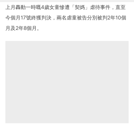
上月轟動一時嘅4歲女童慘遭「契媽」虐待事件，直至
今個月17號終獲判決，兩名虐童被告分別被判2年10個
月及2年8個月。