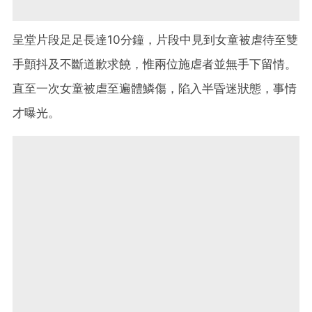
呈堂片段足足長達10分鐘，片段中見到女童被虐待至雙
手顫抖及不斷道歉求饒，惟兩位施虐者並無手下留情。
直至一次女童被虐至遍體鱗傷，陷入半昏迷狀態，事情
才曝光。