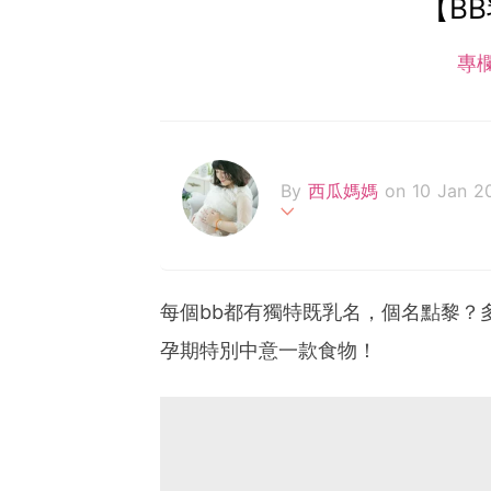
【B
專
By
西瓜媽媽
on 10 Jan 2
懷胎十月 終於係今年7月初
慢學做一個合格好媽媽！
每個bb都有獨特既乳名，個名點黎？
孕期特別中意一款食物！