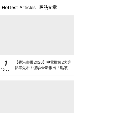
最熱文章
Hottest Articles
1
【香港書展2026】中電攤位2大亮
點率先看！體驗全新推出「點讀故
10 Jul
事書」系列＋升級版《低碳城市規
劃師》電子桌遊