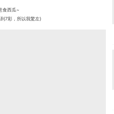
意食西瓜~
嘔到7彩，所以我驚左)