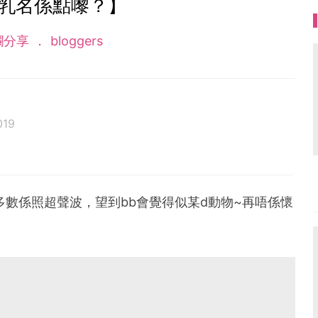
B乳名係點嚟？】
欄分享
bloggers
019
 我既小西瓜終於出世嚕 除左一邊學習照顧小西瓜 仲慢
多數係照超聲波，望到bb會覺得似某d動物~再唔係懷