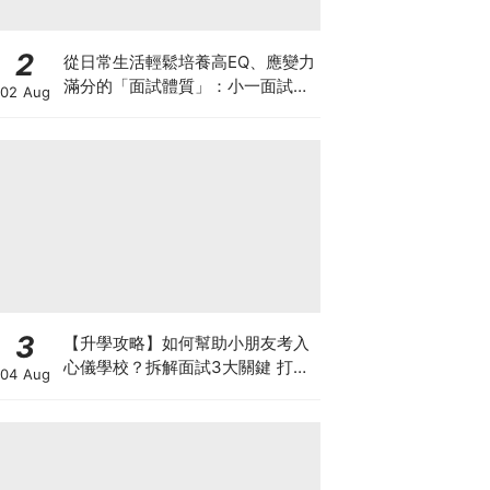
2
從日常生活輕鬆培養高EQ、應變力
滿分的「面試體質」：小一面試最
02 Aug
強備戰指南
3
【升學攻略】如何幫助小朋友考入
心儀學校？拆解面試3大關鍵 打好
04 Aug
多元智能發展的營養基礎