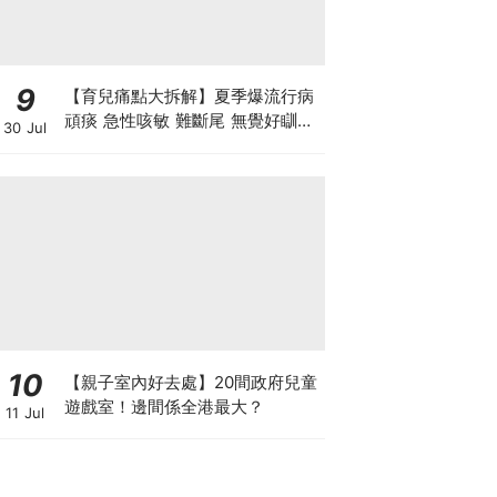
9
【育兒痛點大拆解】夏季爆流行病
頑痰 急性咳敏 難斷尾 無覺好瞓？
30 Jul
中醫教路 一招踢走頑痰斷尾！
10
【親子室內好去處】20間政府兒童
遊戲室！邊間係全港最大？
11 Jul