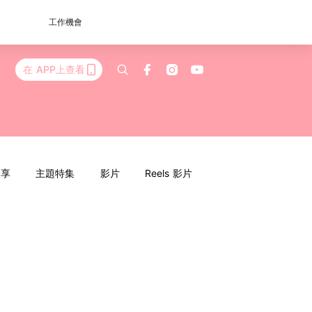
工作機會
在 APP上查看
分享
主題特集
影片
Reels 影片