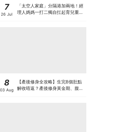
7
「太空人家庭」分隔港加兩地！經
理人媽媽一打二獨自扛起育兒重
26 Jul
擔！Stephanie｜經理人｜太空人
家庭｜職場媽媽
8
【產後修身全攻略】生完B個肚點
解收唔返？產後修身黃金期、腹直
03 Aug
肌分離、紮肚定做機一次睇