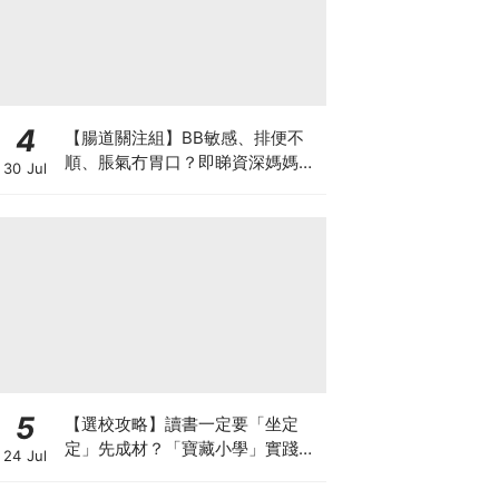
4
【腸道關注組】BB敏感、排便不
順、脹氣冇胃口？即睇資深媽媽分
30 Jul
享經驗之談 輕鬆解決湊B煩惱
5
【選校攻略】讀書一定要「坐定
定」先成材？「寶藏小學」實踐動
24 Jul
靜循環激發孩子潛能