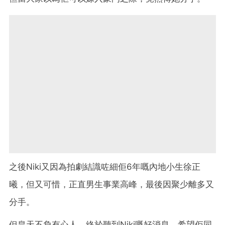
之後Niki又因為拍劇結識咗細佢6年嘅內地小生徐正
曦，但又可惜，正直男生事業高峰，最後因聚少離多又
分手。
但皇天不負有心人，終於聽到Niki嘅好消息，希望佢同