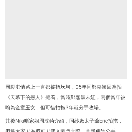
周勵淇情路上一直都被指坎坷，05年同鄭嘉穎因為拍
《天幕下的戀人》撻着，當時鄭嘉穎未紅，兩個當年被
喻為金童玉女，但可惜拍拖3年就分手收場。
其後Niki喺家姐周汶錡介紹，同紗廠太子爺Eric拍拖，
但當大家以為佢可以嫁入豪門之際，竟然傳她分手。