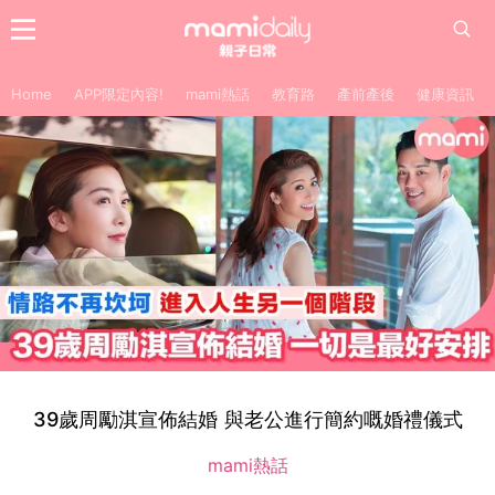
Home
APP限定內容!
mami熱話
教育路
產前產後
健康資訊
39歲周勵淇宣佈結婚 與老公進行簡約嘅婚禮儀式
mami熱話