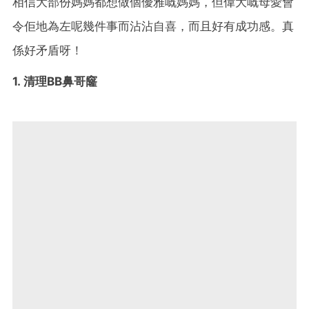
相信大部份媽媽都想做個優雅嘅媽媽，但偉大嘅母愛會
令佢地為左呢幾件事而沾沾自喜，而且好有成功感。真
係好矛盾呀！
1. 清理BB鼻哥窿