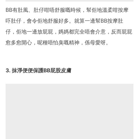
BB有肚風、肚仔咁唔舒服嘅時候，幫佢地溫柔咁按摩
吓肚仔，會令佢地舒服好多。就算一邊幫BB按摩肚
仔，佢地一邊放屁屁，媽媽都完全唔會介意，反而屁屁
愈多愈開心，呢種唔怕臭嘅精神，係母愛呀。
3. 抹淨便便保護BB屁股皮膚