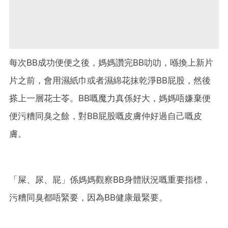
每次BB成功便便之後，媽媽讚完BB叻叻，喺換上新片
片之前，會用濕紙巾或者濕綿花抹乾淨BB屁股，然後
搽上一層花士苓。BB嘅魔力真係好大，媽媽唔嫌棄便
便污糟同臭之餘，對BB屁股嘅皮膚仲好過自己嘅皮
膚。
「屎、尿、屁」係媽媽觀察BB身體狀況嘅重要指標，
污糟同臭都唔緊要，因為BB健康最緊要。