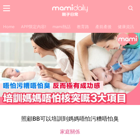
Home
APP限定內容!
mami熱話
教育路
產前產後
健康資訊
照顧BB可以培訓到媽媽唔怕污糟唔怕臭
家庭關係