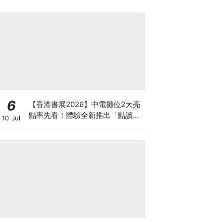
6
【香港書展2026】中電攤位2大亮
點率先看！體驗全新推出「點讀故
10 Jul
事書」系列＋升級版《低碳城市規
劃師》電子桌遊