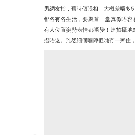
男網友指，舊時個張相，大概差唔多5
都各有各生活，要聚首一堂真係唔容
有人位置姿勢表情都唔變！連拍攝地
揾唔返。雖然細個嗰陣佢哋冇一齊住