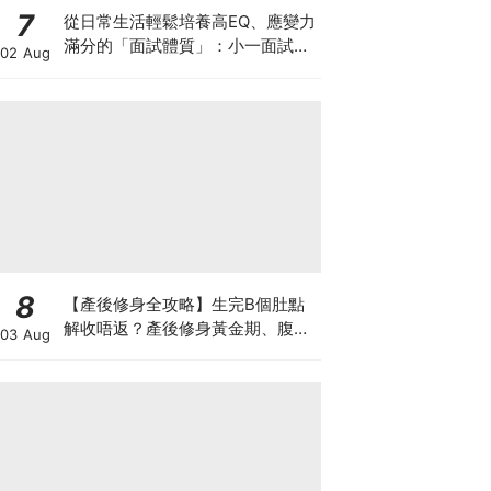
7
從日常生活輕鬆培養高EQ、應變力
滿分的「面試體質」：小一面試最
02 Aug
強備戰指南
8
【產後修身全攻略】生完B個肚點
解收唔返？產後修身黃金期、腹直
03 Aug
肌分離、紮肚定做機一次睇