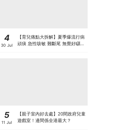
4
【育兒痛點大拆解】夏季爆流行病
頑痰 急性咳敏 難斷尾 無覺好瞓？
30 Jul
中醫教路 一招踢走頑痰斷尾！
5
【親子室內好去處】20間政府兒童
遊戲室！邊間係全港最大？
11 Jul