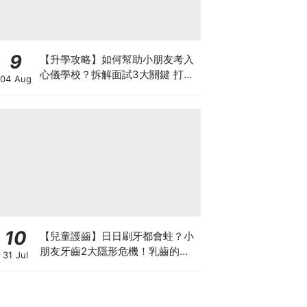
9
【升學攻略】如何幫助小朋友考入
心儀學校？拆解面試3大關鍵 打好
04 Aug
多元智能發展的營養基礎
10
【兒童護齒】日日刷牙都會蛀？小
朋友牙齒2大隱形危機！乳齒的琺
31 Jul
瑯質比成人薄弱50%！選牙膏要睇
含氟量！