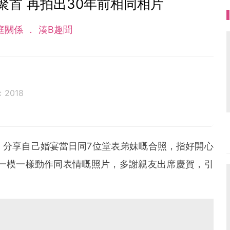
聚首 再拍出30年前相同相片
庭關係
湊B趣聞
c 2018
，分享自己婚宴當日同7位堂表弟妹嘅合照，指好開心
前一模一樣動作同表情嘅照片，多謝親友出席慶賀，引