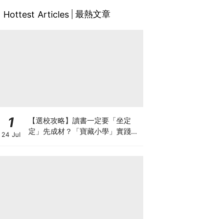
最熱文章
Hottest Articles
1
【選校攻略】讀書一定要「坐定
定」先成材？「寶藏小學」實踐動
24 Jul
靜循環激發孩子潛能