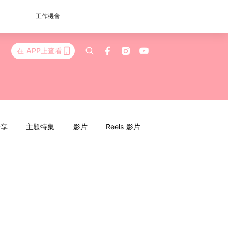
工作機會
在 APP上查看
分享
主題特集
影片
Reels 影片