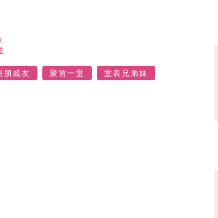
k
道
親朋戚友
聚首一堂
堂表兄弟妹