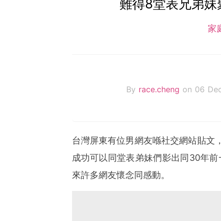
難得8堂表兄弟妹
家
By
race.cheng
on 06 De
台灣屏東有位男網友喺社交網站貼文
成功可以同堂表弟妹們影出同30年
來許多網友懷念同感動。