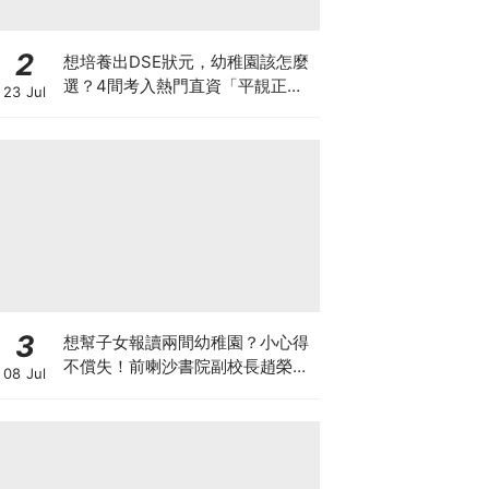
2
想培養出DSE狀元，幼稚園該怎麼
選？4間考入熱門直資「平靚正」
23 Jul
免費幼稚園！
3
想幫子女報讀兩間幼稚園？小心得
不償失！前喇沙書院副校長趙榮
08 Jul
德：先問自己能否解決這3大問
題！