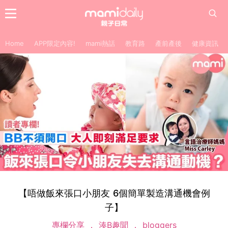
Home
APP限定內容!
mami熱話
教育路
產前產後
健康資訊
【唔做飯來張口小朋友 6個簡單製造溝通機會例
子】
專欄分享
湊B趣聞
bloggers