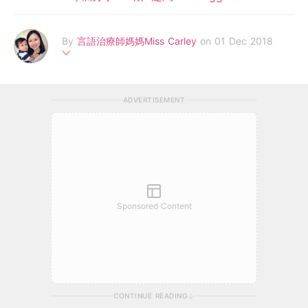
By
言語治療師媽媽Miss Carley
on 01 Dec 2018
喜愛DIY、小朋友和語言的言語治療師 + 英文教師 + 新手媽媽 ，
家有余寶寶大少，為多個親子雜誌及網上平台擔任顧問及撰寫專
ADVERTISEMENT
欄，致力與各位家長分享小朋友語言發展、英語學習、親子溝通等
資訊，Facebook專頁︰言語治療師媽媽Miss Carley
Sponsored Content
CONTINUE READING