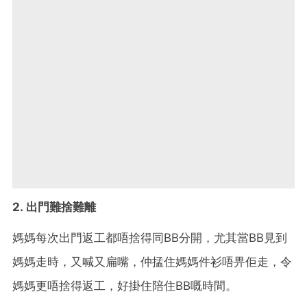
2. 出門難捨難離
媽媽每次出門返工都唔捨得同BB分開，尤其當BB見到
媽媽走時，又喊又扁嘴，仲掹住媽媽件衫唔畀佢走，令
媽媽更唔捨得返工，好掛住陪住BB嘅時間。