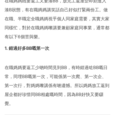
在職媽媽既要返工又要湊BB，放完工返屋企即刻進入
湊B狀態，有在職媽媽講笑話自己好似打緊兩份工。做
在職、半職定全職媽媽視乎個人同家庭需要，其實大家
同樣忙，對於在職媽媽嚟講要兼顧家庭同事業，通常都
有以下6個苦與樂。
1. 錯過好多BB嘅第一次
在職媽媽要返工少啲時間見到BB，有時錯過咗BB嘅日
常，同埋BB嘅第一次，可能係第一次爬、第一次企、
第一次行，對媽媽嚟講係有啲遺憾。所以媽媽放工返到
屋企都好珍惜同BB相處嘅時間，因為BB好快又要瞓
覺。