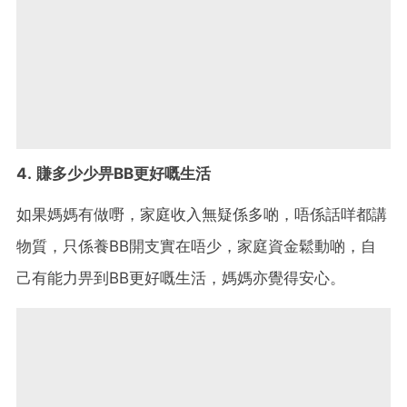
4. 賺多少少畀BB更好嘅生活
如果媽媽有做嘢，家庭收入無疑係多啲，唔係話咩都講
物質，只係養BB開支實在唔少，家庭資金鬆動啲，自
己有能力畀到BB更好嘅生活，媽媽亦覺得安心。