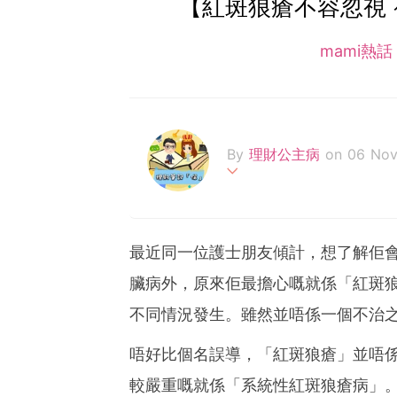
【紅斑狼瘡不容忽視
mami熱
By
理財公主病
on 06 Nov
分享不同保險公司及各種保
障。如想比較不同保險計劃歡迎與我
althyprincess@gmail.co
最近同一位護士朋友傾計，想了解佢
臟病外，原來佢最擔心嘅就係「紅斑
不同情況發生。雖然並唔係一個不治
唔好比個名誤導，「紅斑狼瘡」並唔
較嚴重嘅就係「系統性紅斑狼瘡病」