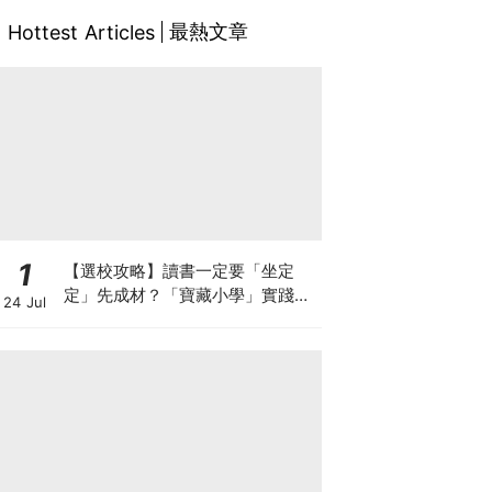
最熱文章
Hottest Articles
1
【選校攻略】讀書一定要「坐定
定」先成材？「寶藏小學」實踐動
24 Jul
靜循環激發孩子潛能