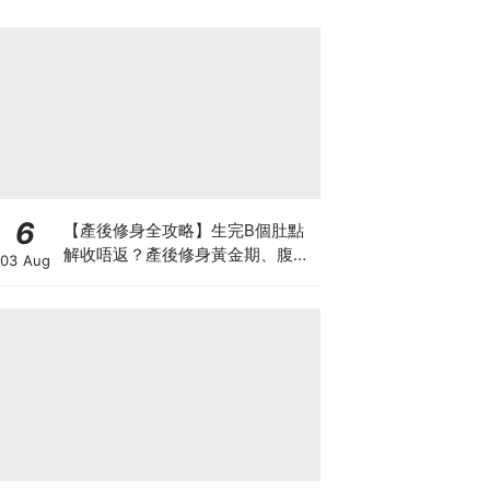
6
【產後修身全攻略】生完B個肚點
解收唔返？產後修身黃金期、腹直
03 Aug
肌分離、紮肚定做機一次睇