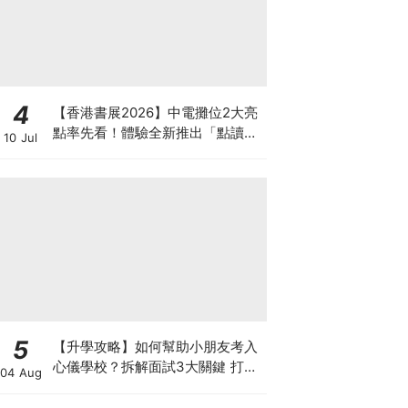
4
【香港書展2026】中電攤位2大亮
點率先看！體驗全新推出「點讀故
10 Jul
事書」系列＋升級版《低碳城市規
劃師》電子桌遊
5
【升學攻略】如何幫助小朋友考入
心儀學校？拆解面試3大關鍵 打好
04 Aug
多元智能發展的營養基礎