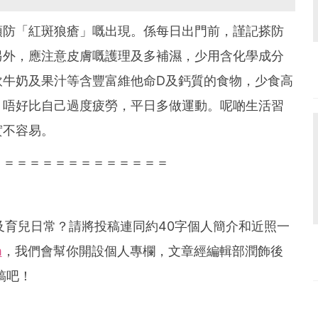
預防「紅斑狼瘡」嘅出現。係每日出門前，謹記搽防
另外，應注意皮膚嘅護理及多補濕，少用含化學成分
飲牛奶及果汁等含豐富維他命D及鈣質的食物，少食高
，唔好比自己過度疲勞，平日多做運動。呢啲生活習
實不容易。
＝＝＝＝＝＝＝＝＝＝＝＝＝＝
及育兒日常？請將投稿連同約
40
字個人簡介和近照一
m
，我們會幫你開設個人專欄，文章經編輯部潤飾後
稿吧！