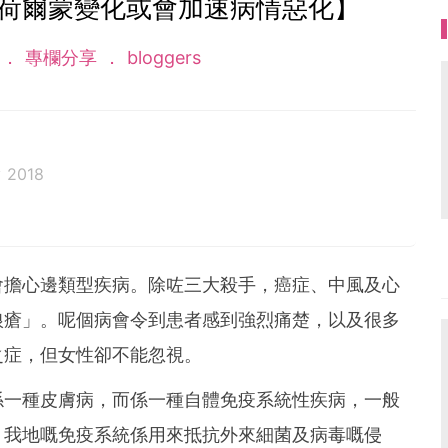
 荷爾蒙變化或會加速病情惡化】
話
專欄分享
bloggers
 2018
險比較，讓爸爸媽媽精明選擇，以最低成本獲得最大保
聯絡：Whatsapp: 51659703 / email:
iamwe
m
會擔心邊類型疾病。除咗三大殺手，癌症、中風及心
狼瘡」。呢個病會令到患者感到強烈痛楚，以及很多
之症，但女性卻不能忽視。
係一種皮膚病，而係一種自體免疫系統性疾病，一般
。我地嘅免疫系統係用來抵抗外來細菌及病毒嘅侵