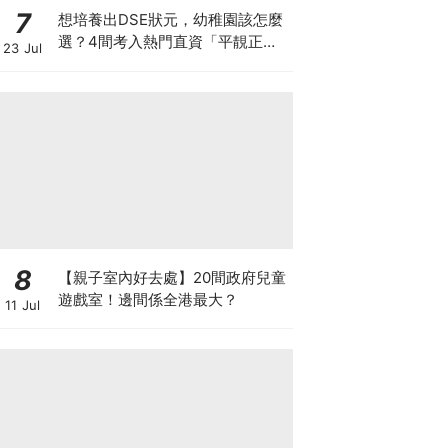
7
想培養出DSE狀元，幼稚園該怎麼
選？4間考入熱門直資「平靚正」
23 Jul
免費幼稚園！
8
【親子室內好去處】20間政府兒童
遊戲室！邊間係全港最大？
11 Jul