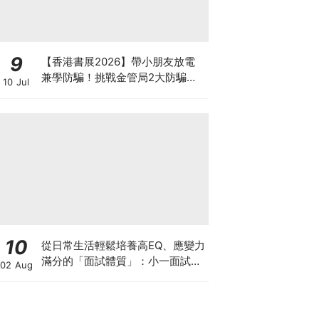
9
【香港書展2026】帶小朋友放電
兼學防騙！挑戰金管局2大防騙遊
10 Jul
戲、贏「嗱喳蕉」購物袋及多款驚
喜紀念品！
10
從日常生活輕鬆培養高EQ、應變力
滿分的「面試體質」：小一面試最
02 Aug
強備戰指南