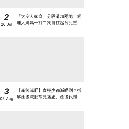
2
「太空人家庭」分隔港加兩地！經
理人媽媽一打二獨自扛起育兒重
26 Jul
擔！Stephanie｜經理人｜太空人
家庭｜職場媽媽
3
【產後減肥】食極少都減唔到？拆
解產後減肥常見迷思、產後代謝、
03 Aug
水腫原因＋淋巴引流、Onda Pro
修身攻略