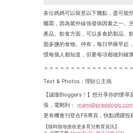
各位媽媽可以留意以下幾點，盡可能
曬霜，因為紫外線係發病因素之一。
產品。飲食方面，可以多食奶製品、
脂多鹽的食物。仲有，每日早睡早起
慣每個人都知道，但要每項都做到確
＝＝＝＝＝＝＝＝＝＝＝＝＝＝＝＝
Text & Photos
：理財公主病
【誠徵
Bloggers
！】想分享你的懷孕
張，電郵到：
mami@presslogic.co
更有機會刊登在
FB
專頁，快點踴躍投
【隨時隨地接收更多育兒教育資訊】