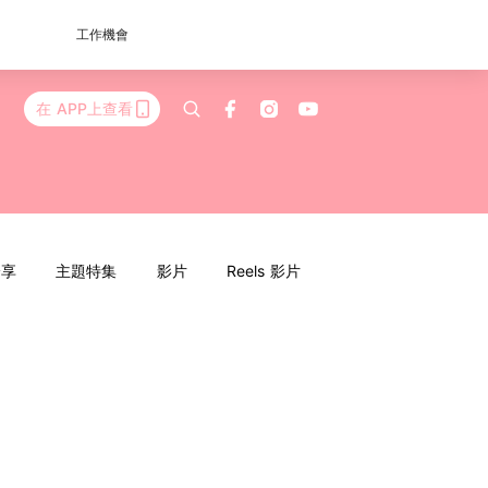
工作機會
在 APP上查看
分享
主題特集
影片
Reels 影片