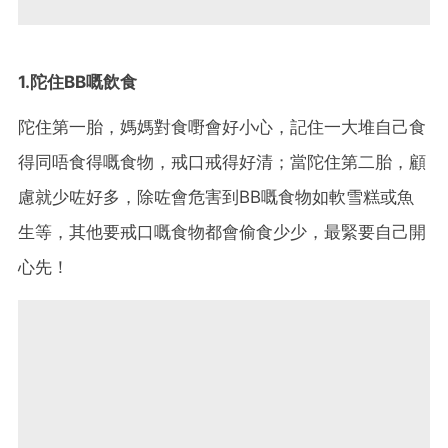
1.陀住BB嘅飲食
陀住第一胎，媽媽對食嘢會好小心，記住一大堆自己食
得同唔食得嘅食物，戒口戒得好清；當陀住第二胎，顧
慮就少咗好多，除咗會危害到BB嘅食物如軟雪糕或魚
生等，其他要戒口嘅食物都會偷食少少，最緊要自己開
心先！