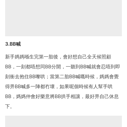
3.BB喊
新手媽媽喺生完第一胎後，會好想自己全天候照顧
BB，一刻都唔想同BB分開，一聽到BB喊就會忍唔到即
刻衝去抱住BB嚟哄；當第二胎BB喊嘅時候，媽媽會覺
得畀BB喊多一陣都冇壞，如果呢個時候有人幫手哄
BB，媽媽仲會好樂意將BB拱手相讓，最好畀自己休息
下。