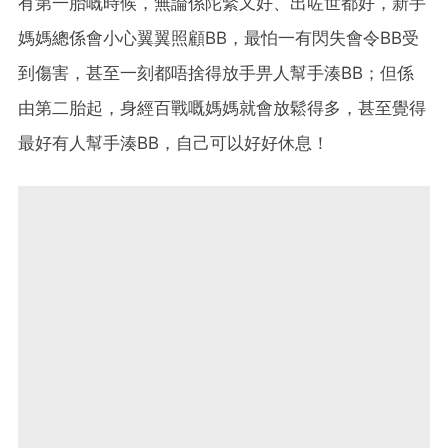
有第一胎嘅時候，無論係陀緊又好、出咗世都好，新手
媽媽總係會小心翼翼照顧BB，最怕一有閃失會令BB受
到傷害，甚至一刻都唔捨得放手畀人幫手湊BB；但係
由第二胎起，身經百戰嘅媽媽就會放鬆得多，甚至覺得
最好有人幫手湊BB，自己可以好好休息！