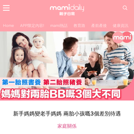
Home
APP限定內容!
mami熱話
教育路
產前產後
健康資訊
新手媽媽變老手媽媽 兩胎小孩嘅3個差別待遇
家庭關係